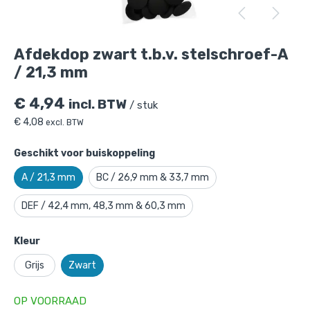
Afdekdop zwart t.b.v. stelschroef-A
/ 21,3 mm
€
4,94
incl. BTW
/ stuk
€
4,08
excl. BTW
Geschikt voor buiskoppeling
A / 21,3 mm
BC / 26,9 mm & 33,7 mm
DEF / 42,4 mm, 48,3 mm & 60,3 mm
Afdekdop zwart t.b.v. stelschroef-A /
21,3 mm
is toegevoegd aan je winkelmandje
Kleur
Grijs
Zwart
OP VOORRAAD