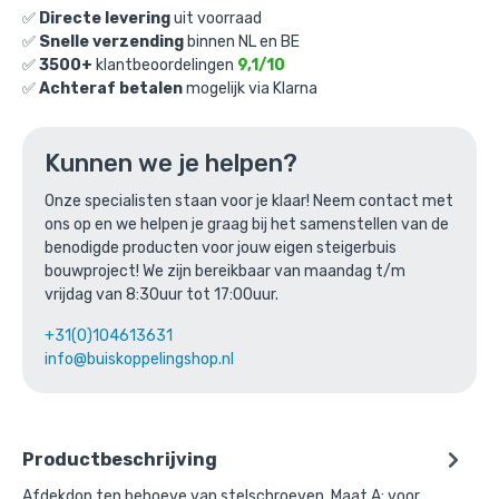
✅
Directe levering
uit voorraad
✅
Snelle verzending
binnen NL en BE
✅
3500+
klantbeoordelingen
9,1/10
✅
Achteraf betalen
mogelijk via Klarna
Afdekdop zwart t.b.v. stelschroef-A /
21,3 mm
Kunnen we je helpen?
Gekozen aantal: x
1
Onze specialisten staan voor je klaar! Neem contact met
Productnummer: 101078ZWA
ons op en we helpen je graag bij het samenstellen van de
benodigde producten voor jouw eigen steigerbuis
€
4,94
incl. BTW
/ stuk
bouwproject! We zijn bereikbaar van maandag t/m
€
4,08
excl. BTW
vrijdag van 8:30uur tot 17:00uur.
+31(0)104613631
Ga naar winkelmandje
info@buiskoppelingshop.nl
of verder winkelen
Productbeschrijving
Afdekdop ten behoeve van stelschroeven. Maat A: voor