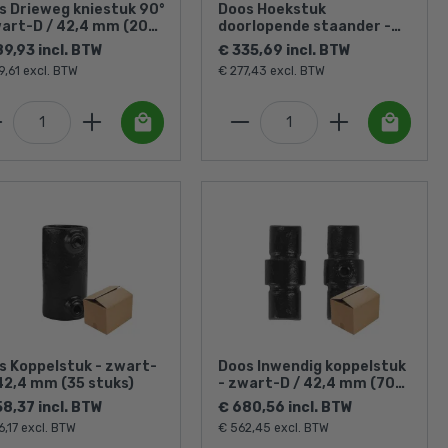
s Drieweg kniestuk 90°
Doos Hoekstuk
wart-D / 42,4 mm (20
doorlopende staander -
ks)
zwart-D / 42,4 mm (30
89,93 incl. BTW
€ 335,69 incl. BTW
stuks)
9,61 excl. BTW
€ 277,43 excl. BTW
s Koppelstuk - zwart-
Doos Inwendig koppelstuk
 42,4 mm (35 stuks)
- zwart-D / 42,4 mm (70
stuks)
58,37 incl. BTW
€ 680,56 incl. BTW
6,17 excl. BTW
€ 562,45 excl. BTW