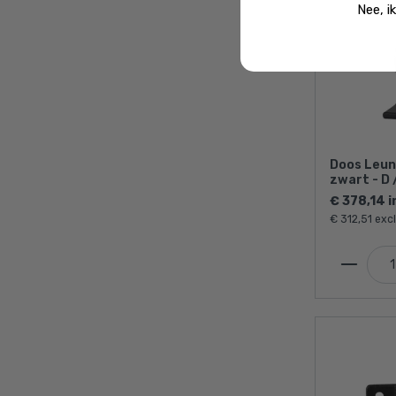
Nee, i
Doos Leun
zwart - D
stuks)
€ 378,14 i
€ 312,51 exc