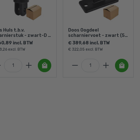
 Huls t.b.v.
Doos Oogdeel
arnierstuk - zwart-D /
scharniervoet - zwart (50
4 mm (40 stuks)
stuks)
60,89 incl. BTW
€ 389,68 incl. BTW
8,26 excl. BTW
€ 322,05 excl. BTW