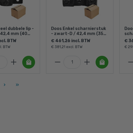
el dubbele lip -
Doos Enkel scharnierstuk
Doos
 42,4 mm (40
- zwart-D / 42,4 mm (35
sch
stuks)
42,
ncl. BTW
€ 461,26 incl. BTW
€ 3
l. BTW
€ 381,21 excl. BTW
€ 29