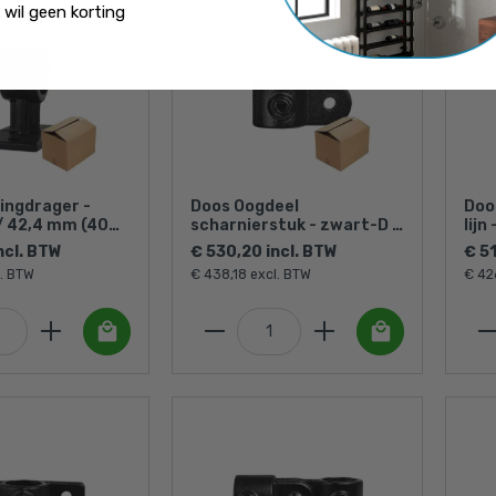
k wil geen korting
ingdrager -
Doos Oogdeel
Doo
 / 42,4 mm (40
scharnierstuk - zwart-D /
lijn
42,4 mm (80 stuks)
(60
ncl. BTW
€ 530,20 incl. BTW
€ 51
l. BTW
€ 438,18 excl. BTW
€ 42