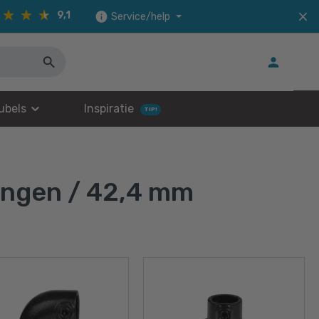
9,1
Service/help
ubels
Inspiratie
TIP!
lingen / 42,4 mm