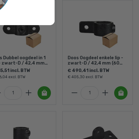
s Dubbel oogdeel in 1
Doos Oogdeel enkele lip -
 - zwart-D / 42,4 mm
zwart-D / 42,4 mm (60
 stuks)
stuks)
5,51 incl. BTW
€ 490,41 incl. BTW
6,04 excl. BTW
€ 405,30 excl. BTW