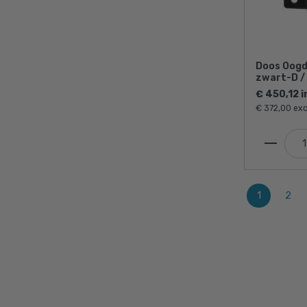
Doos Oogde
zwart-D /
stuks)
€ 450,12 i
€ 372,00 exc
1
2