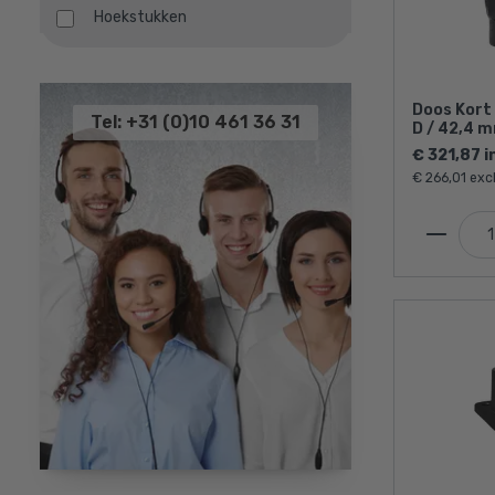
Hoekstukken
Afdekdoppen
T-stukken
Doos Kort
Tel: +31 (0)10 461 36 31
D / 42,4 m
Overige
€ 321,87 i
Leuningdragers
€ 266,01 exc
Haken
Koppelstukken
Kniestukken