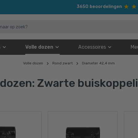
3650
beoordelingen
n
Volle dozen
Accessoires
Me
Volle dozen
Rond zwart
Diameter 42,4 mm
 dozen: Zwarte buiskoppe