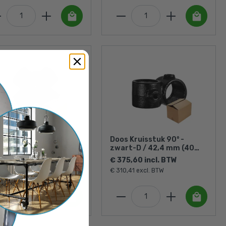
s 4-weg kruisstuk -
Doos Kruisstuk 90° -
rt-D / 42,4 mm (15
zwart-D / 42,4 mm (40
ks)
stuks)
77,70 incl. BTW
€ 375,60 incl. BTW
2,15 excl. BTW
€ 310,41 excl. BTW