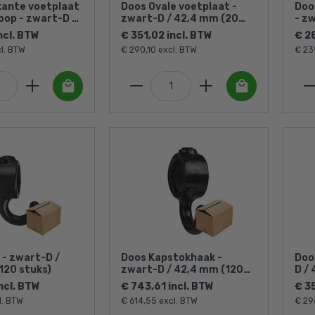
kante voetplaat
Doos Ovale voetplaat -
Doo
oop - zwart-D /
zwart-D / 42,4 mm (20
- z
30 stuks)
stuks)
stu
ncl. BTW
€ 351,02 incl. BTW
€ 2
l. BTW
€ 290,10 excl. BTW
€ 23
 - zwart-D /
Doos Kapstokhaak -
Doo
120 stuks)
zwart-D / 42,4 mm (120
D /
stuks)
ncl. BTW
€ 743,61 incl. BTW
€ 3
l. BTW
€ 614,55 excl. BTW
€ 29