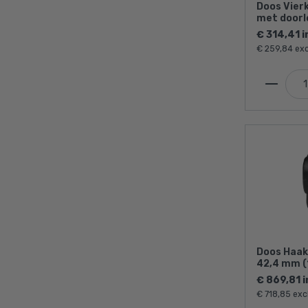
Doos Vier
met doorl
42,4 mm (
€ 314,41 i
€ 259,84 exc
Doos Haak
42,4 mm (
€ 869,81 i
€ 718,85 exc