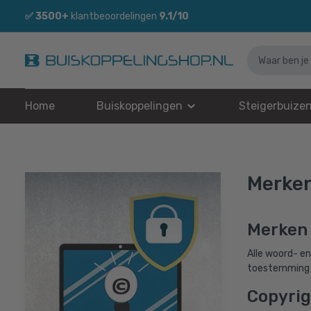
✅
3500+
klantbeoordelingen
9.1/10
Home
Buiskoppelingen
Steigerbuize
Merken
Merken
Alle woord- e
toestemming i
Copyrig