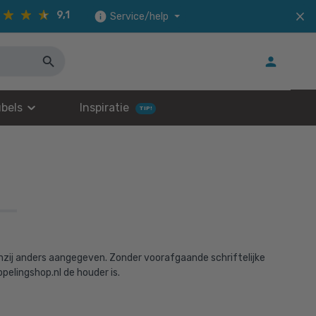
9,1
Service/help
bels
Inspiratie
TIP!
enzij anders aangegeven. Zonder voorafgaande schriftelijke
elingshop.nl de houder is.