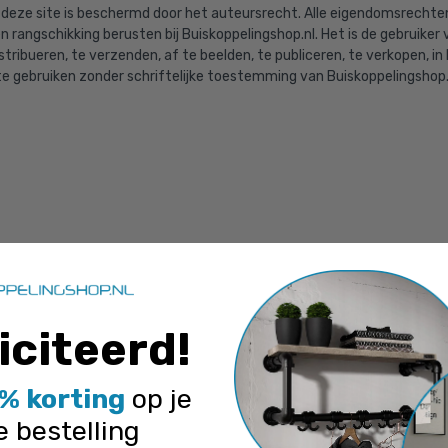
 deze site is beschermd door het auteursrecht. Alle eigendomsrechten 
 rangschikking berusten bij Buiskoppelingshop.nl. Het is de gebruiker 
istribueren, te verzenden, af te beelden, te publiceren, te verkopen, i
te gebruiken zonder schriftelijke toestemming van Buiskoppelingshop.
iciteerd
!
% korting
op je
e bestelling