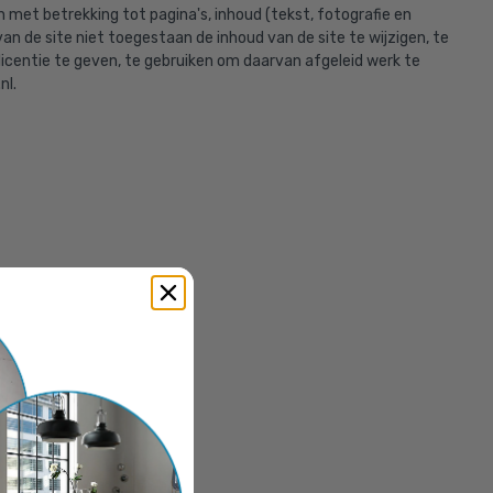
met betrekking tot pagina's, inhoud (tekst, fotografie en
van de site niet toegestaan de inhoud van de site te wijzigen, te
n licentie te geven, te gebruiken om daarvan afgeleid werk te
nl.