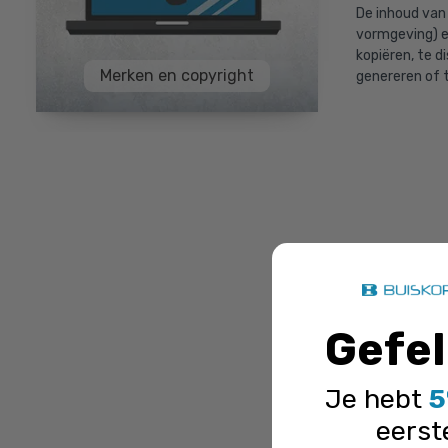
De inhoud van
vormgeving) en
kopiëren, te d
Merken en copyright
genereren of 
Gefel
Je hebt
5
eerst