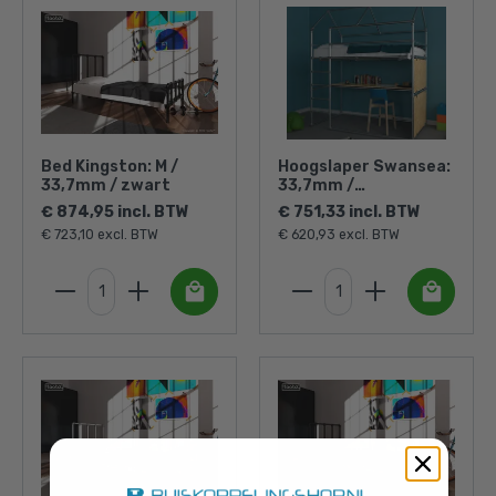
Bed Kingston: M /
Hoogslaper Swansea:
33,7mm / zwart
33,7mm /
zilverkleurig
€ 874,95 incl. BTW
€ 751,33 incl. BTW
€ 723,10 excl. BTW
€ 620,93 excl. BTW