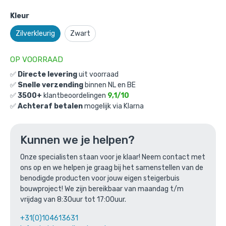
Kleur
Zilverkleurig
Zwart
OP VOORRAAD
✅
Directe levering
uit voorraad
✅
Snelle verzending
binnen NL en BE
Hoogslaper Swansea: 33,7mm /
✅
3500+
klantbeoordelingen
9,1/10
✅
Achteraf betalen
mogelijk via Klarna
zilverkleurig
Gekozen aantal: x
1
Productnummer: BMP20102C
Kunnen we je helpen?
€
751,33
incl. BTW
Onze specialisten staan voor je klaar! Neem contact met
/ stuk
ons op en we helpen je graag bij het samenstellen van de
€
620,93
excl. BTW
benodigde producten voor jouw eigen steigerbuis
bouwproject! We zijn bereikbaar van maandag t/m
Ga naar winkelmandje
vrijdag van 8:30uur tot 17:00uur.
of verder winkelen
+31(0)104613631