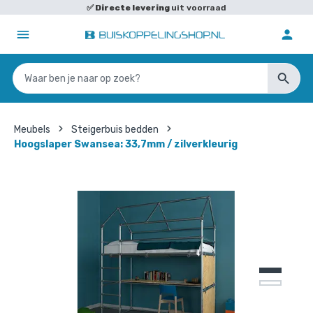
✅
Directe levering
uit voorraad
Meubels
Steigerbuis bedden
Hoogslaper Swansea: 33,7mm / zilverkleurig