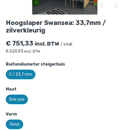
Hoogslaper Swansea: 33,7mm /
zilverkleurig
€
751,33
incl. BTW
/ stuk
€
620,93
excl. BTW
Buitendiameter steigerbuis
C / 33,7 mm
Maat
One size
Hoogslaper Swansea: 33,7mm /
Vorm
zilverkleurig
is toegevoegd aan je
winkelmandje
Rond