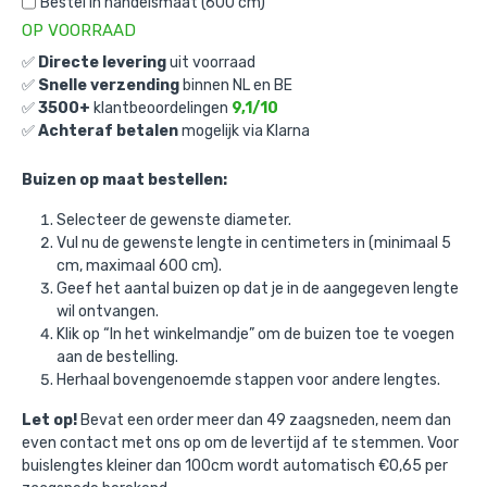
Bestel in handelsmaat (600 cm)
OP VOORRAAD
Steigerbuis staal 48,3 mm
is toegevoegd
✅
Directe levering
uit voorraad
aan je winkelmandje
✅
Snelle verzending
binnen NL en BE
✅
3500+
klantbeoordelingen
9,1/10
✅
Achteraf betalen
mogelijk via Klarna
Buizen op maat bestellen:
Selecteer de gewenste diameter.
Vul nu de gewenste lengte in centimeters in (minimaal 5
cm, maximaal 600 cm).
Geef het aantal buizen op dat je in de aangegeven lengte
Steigerbuis staal 48,3 mm
wil ontvangen.
Klik op “In het winkelmandje” om de buizen toe te voegen
Gekozen lengte:
vul de gewenste lengte in.
aan de bestelling.
Gekozen aantal: x
1
Herhaal bovengenoemde stappen voor andere lengtes.
Productnummer: STCB483
Let op!
Bevat een order meer dan 49 zaagsneden, neem dan
€
15,67
incl. BTW
/ per meter
even contact met ons op om de levertijd af te stemmen. Voor
€
12,95
excl. BTW
buislengtes kleiner dan 100cm wordt automatisch €0,65 per