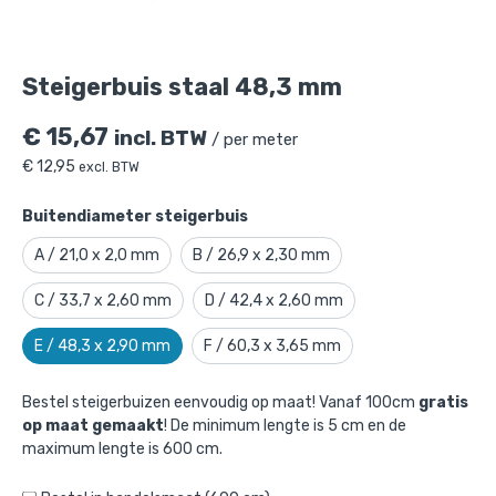
Steigerbuis staal 48,3 mm
€
15,67
incl. BTW
/ per meter
€
12,95
excl. BTW
Buitendiameter steigerbuis
A / 21,0 x 2,0 mm
B / 26,9 x 2,30 mm
C / 33,7 x 2,60 mm
D / 42,4 x 2,60 mm
E / 48,3 x 2,90 mm
F / 60,3 x 3,65 mm
Bestel steigerbuizen eenvoudig op maat! Vanaf 100cm
gratis
op maat gemaakt
! De minimum lengte is 5 cm en de
maximum lengte is 600 cm.