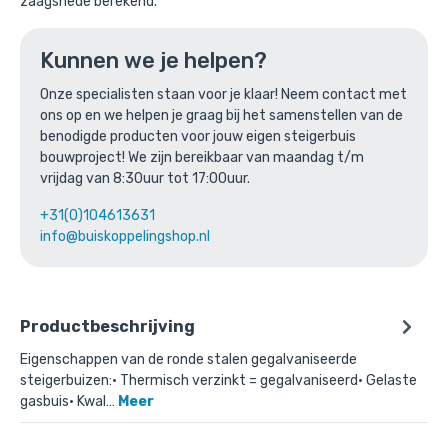
zaagsnede berekend.
Ga naar winkelmandje
Kunnen we je helpen?
of verder winkelen
Onze specialisten staan voor je klaar! Neem contact met
ons op en we helpen je graag bij het samenstellen van de
benodigde producten voor jouw eigen steigerbuis
bouwproject! We zijn bereikbaar van maandag t/m
vrijdag van 8:30uur tot 17:00uur.
+31(0)104613631
info@buiskoppelingshop.nl
Productbeschrijving
Eigenschappen van de ronde stalen gegalvaniseerde
steigerbuizen:• Thermisch verzinkt = gegalvaniseerd• Gelaste
gasbuis• Kwal…
Meer