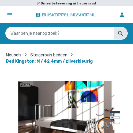
✅
Directe levering
uit voorraad
Meubels
Steigerbuis bedden
Bed Kingston: M / 42,4mm / zilverkleurig