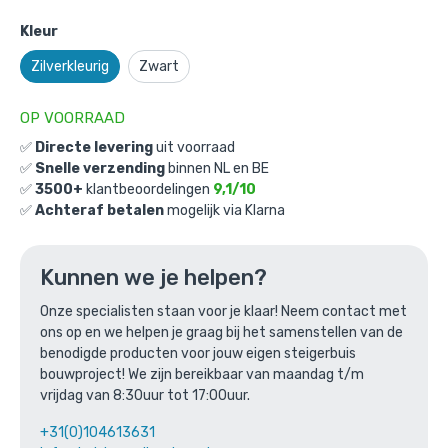
Kleur
Zilverkleurig
Zwart
OP VOORRAAD
✅
Directe levering
uit voorraad
✅
Snelle verzending
binnen NL en BE
Bed Kingston: M / 42,4mm /
✅
3500+
klantbeoordelingen
9,1/10
✅
Achteraf betalen
mogelijk via Klarna
zilverkleurig
Gekozen aantal: x
1
Productnummer: BMP20101D-M
Kunnen we je helpen?
€
793,49
incl. BTW
Onze specialisten staan voor je klaar! Neem contact met
/ stuk
ons op en we helpen je graag bij het samenstellen van de
€
655,78
excl. BTW
benodigde producten voor jouw eigen steigerbuis
bouwproject! We zijn bereikbaar van maandag t/m
Ga naar winkelmandje
vrijdag van 8:30uur tot 17:00uur.
of verder winkelen
+31(0)104613631