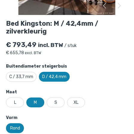
Bed Kingston: M / 42,4mm /
zilverkleurig
€
793,49
incl. BTW
/ stuk
€
655,78
excl. BTW
Buitendiameter steigerbuis
C / 33,7 mm
D / 42,4 mm
Maat
L
M
S
XL
Bed Kingston: M / 42,4mm /
Vorm
zilverkleurig
is toegevoegd aan je
winkelmandje
Rond