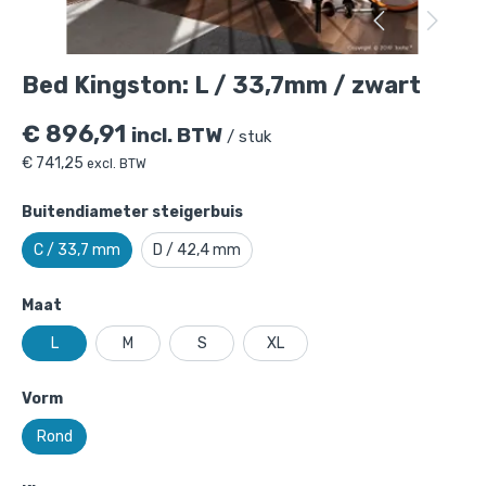
Bed Kingston: L / 33,7mm / zwart
€
896,91
incl. BTW
/ stuk
€
741,25
excl. BTW
Buitendiameter steigerbuis
C / 33,7 mm
D / 42,4 mm
Maat
L
M
S
XL
Vorm
Rond
Bed Kingston: L / 33,7mm / zwart
is
toegevoegd aan je winkelmandje