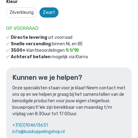
Kleur
Zilverkleurig
Zwart
OP VOORRAAD
✅
Directe levering
uit voorraad
✅
Snelle verzending
binnen NL en BE
✅
3500+
klantbeoordelingen
9,1/10
✅
Achteraf betalen
mogelijk via Klarna
Bed Kingston: L / 33,7mm / zwart
Gekozen aantal: x
1
Productnummer: BMP20101C-ZW-L
Kunnen we je helpen?
€
896,91
incl. BTW
/ stuk
Onze specialisten staan voor je klaar! Neem contact met
ons op en we helpen je graag bij het samenstellen van de
€
741,25
excl. BTW
benodigde producten voor jouw eigen steigerbuis
bouwproject! We zijn bereikbaar van maandag t/m
Ga naar winkelmandje
vrijdag van 8:30uur tot 17:00uur.
of verder winkelen
+31(0)104613631
info@buiskoppelingshop.nl