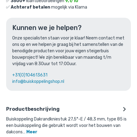
✅
3500+
klantbeoordelingen
9,1/10
Ga naar winkelmandje
✅
Achteraf betalen
mogelijk via Klarna
of verder winkelen
Kunnen we je helpen?
Onze specialisten staan voor je klaar! Neem contact met
Bovenstaande product wordt vaak
ons op en we helpen je graag bij het samenstellen van de
benodigde producten voor jouw eigen steigerbuis
gecombineerd met:
bouwproject! We zijn bereikbaar van maandag t/m
vrijdag van 8:30uur tot 17:00uur.
+31(0)104613631
info@buiskoppelingshop.nl
Productbeschrijving
Buiskoppeling Dakrandkniestuk 27,5°-E / 48,3 mm, type 85 is
een buiskoppeling die gebruikt wordt voor het bouwen van
dakcons…
Meer