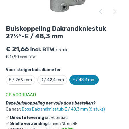
Buiskoppeling Dakrandkniestuk 27½°-E
/ 48,3 mm
is toegevoegd aan je winkelmandje
Buiskoppeling Dakrandkniestuk
27½°-E / 48,3 mm
€
21,66
incl. BTW
/ stuk
€
17,90
excl. BTW
Voor steigerbuis diameter
Buiskoppeling Dakrandkniestuk
B / 26,9 mm
D / 42,4 mm
E / 48,3 mm
27½°-E / 48,3 mm
OP VOORRAAD
Gekozen aantal: x
1
Productnummer: 101085E
Deze buiskoppeling per volle doos bestellen?
Ga naar:
Doos Dakrandkniestuk-E / 48,3 mm (6 stuks)
€
21,66
incl. BTW
/ stuk
✅
Directe levering
uit voorraad
€
17,90
excl. BTW
✅
Snelle verzending
binnen NL en BE