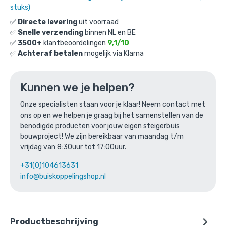
€
6,33
incl. BTW
/ stuk
stuks)
€
5,23
excl. BTW
✅
Directe levering
uit voorraad
✅
Snelle verzending
binnen NL en BE
Ga naar winkelmandje
✅
3500+
klantbeoordelingen
9,1/10
✅
Achteraf betalen
mogelijk via Klarna
of verder winkelen
Kunnen we je helpen?
Bovenstaande product wordt vaak
Onze specialisten staan voor je klaar! Neem contact met
ons op en we helpen je graag bij het samenstellen van de
gecombineerd met:
benodigde producten voor jouw eigen steigerbuis
bouwproject! We zijn bereikbaar van maandag t/m
vrijdag van 8:30uur tot 17:00uur.
+31(0)104613631
info@buiskoppelingshop.nl
Productbeschrijving