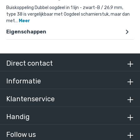
Buiskoppeling Dubbel oogdeel in 1 lijn - zwart-B / 26,9 mm,
type 38 is vergelijkbaar met Oogdeel scharnierstuk, maar dan
met…
Meer
Eigenschappen
Doos Dubbel oogdeel in 1 lijn - zwart-B / 26,9
mm (90 stuks)
€ 540,59 incl. BTW
€ 446,77 excl. BTW
Direct contact
Informatie
Klantenservice
Handig
Follow us