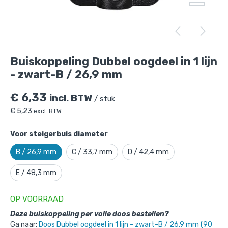
Buiskoppeling Dubbel oogdeel in 1 lijn -
zwart-B / 26,9 mm
is toegevoegd aan je
Buiskoppeling Dubbel oogdeel in 1 lijn
winkelmandje
- zwart-B / 26,9 mm
€
6,33
incl. BTW
/ stuk
€
5,23
excl. BTW
Voor steigerbuis diameter
B / 26,9 mm
C / 33,7 mm
D / 42,4 mm
Buiskoppeling Dubbel oogdeel in 1
E / 48,3 mm
lijn - zwart-B / 26,9 mm
OP VOORRAAD
Gekozen aantal: x
1
Productnummer: 101038ZWB
Deze buiskoppeling per volle doos bestellen?
Ga naar:
Doos Dubbel oogdeel in 1 lijn - zwart-B / 26,9 mm (90