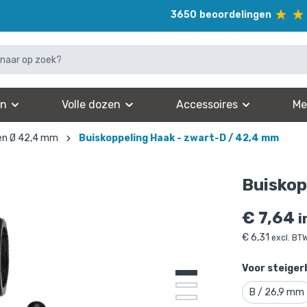
3650
beoordelingen
en
Volle dozen
Accessoires
Me
en Ø 42,4 mm
Buiskoppeling Haak - zwart-D / 42,4 mm
Buiskop
€
7,64
i
€
6,31
excl. BT
Voor steiger
B / 26,9 mm