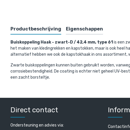
Bovenst
Productbeschrijving
Eigenschappen
Buiskoppeling Haak - zwart-D / 42,4 mm, type 61
is een z
het maken van kledingrekken en kapstokken, maar is ook heel ha
alternatief hebben we ook de kapstokhaak in ons assortiment, wa
Zwarte buiskoppelingen kunnen buiten gebruikt worden, vanwege
corrosiebestendigheid. De coating is echter niet geheel UV-beste
een zacht borsteltje.
Doos Haak 
stuks)
€ 869,81 in
€ 718,85 excl
Direct contact
Inform
Ondersteuning en advies via:
Contactinf