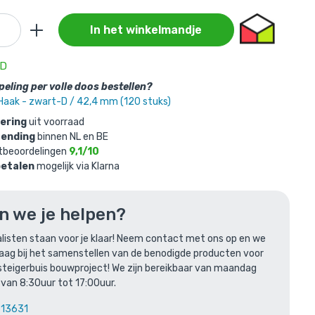
In het winkelmandje
AD
eling per volle doos bestellen?
Haak - zwart-D / 42,4 mm (120 stuks)
vering
uit voorraad
zending
binnen NL en BE
tbeoordelingen
9,1/10
,4 mm
betalen
mogelijk via Klarna
n we je helpen?
listen staan voor je klaar! Neem contact met ons op en we
raag bij het samenstellen van de benodigde producten voor
steigerbuis bouwproject! We zijn bereikbaar van maandag
len
 van 8:30uur tot 17:00uur.
613631