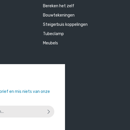
Bereken het zelf
Bouwtekeningen
Steigerbuis koppelingen
Tubeclamp
Meubels
sbrief en mis niets van onze
 u dat u onze
privacyverklaring
hebt
orwaarden
heeft geaccepteerd.