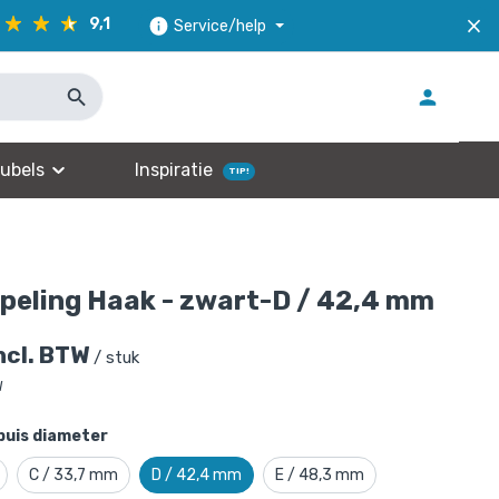
9,1
Service/help
ubels
Inspiratie
TIP!
peling Haak - zwart-D / 42,4 mm
ncl. BTW
/ stuk
W
buis diameter
C / 33,7 mm
D / 42,4 mm
E / 48,3 mm