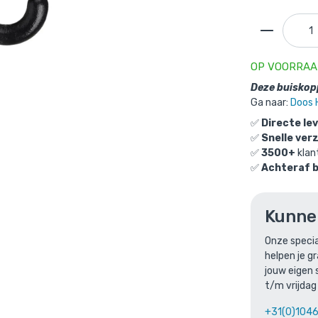
OP VOORRA
Deze buiskopp
peling Haak - zwart-D / 42,4 mm
is toegevoegd aan je
Ga naar:
Doos 
e
✅
Directe le
✅
Snelle ver
✅
3500+
klan
Buiskoppeling Haak - zwart-D / 42
✅
Achteraf 
Gekozen aantal: x
1
Productnummer: 101061ZWD
Kunne
€
7,64
incl. BTW
/ stuk
Onze specia
€
6,31
excl. BTW
helpen je g
jouw eigen 
Ga naar winkelmandje
of verder winke
t/m vrijdag
+31(0)104