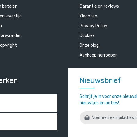
n betalen
Garantie en reviews
en levertijd
Klachten
n
Privacy Policy
oorwaarden
Cookies
opyright
Onze blog
Aankoop herroepen
erken
Nieuwsbrief
Schrijf je in voor onze nieuw
nieuwtjes en acties!
E-mailadres*
Door verder te gaan bevestigt
gelezen en onze
algemene vo