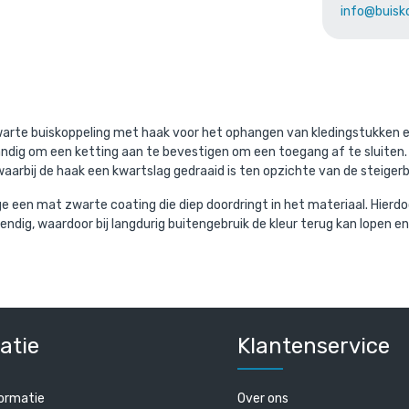
info@buisk
aande product wordt vaak gecombine
warte buiskoppeling met haak voor het ophangen van kledingstukken en
ndig om een ketting aan te bevestigen om een toegang af te sluiten. 
arbij de haak een kwartslag gedraaid is ten opzichte van de steigerb
 een mat zwarte coating die diep doordringt in het materiaal. Hierd
ndig, waardoor bij langdurig buitengebruik de kleur terug kan lopen e
- zwart-D / 42,4 mm (120
Steigerbuis zwart staal 4
cl. BTW
/ per mete
€ 19,30 incl. BTW
. BTW
€ 15,95 excl. BTW
atie
Klantenservice
ormatie
Over ons