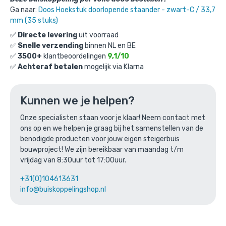
€
9,43
incl. BTW
/ stuk
Ga naar:
Doos Hoekstuk doorlopende staander - zwart-C / 33,7
€
7,79
excl. BTW
mm (35 stuks)
✅
Directe levering
uit voorraad
Ga naar winkelmandje
✅
Snelle verzending
binnen NL en BE
✅
3500+
klantbeoordelingen
9,1/10
of verder winkelen
✅
Achteraf betalen
mogelijk via Klarna
Kunnen we je helpen?
Bovenstaande product wordt vaak
gecombineerd met:
Onze specialisten staan voor je klaar! Neem contact met
ons op en we helpen je graag bij het samenstellen van de
benodigde producten voor jouw eigen steigerbuis
bouwproject! We zijn bereikbaar van maandag t/m
vrijdag van 8:30uur tot 17:00uur.
+31(0)104613631
info@buiskoppelingshop.nl