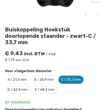
Buiskoppeling Hoekstuk doorlopende
staander - zwart-C / 33,7 mm
is toegevoegd
Buiskoppeling Hoekstuk
aan je winkelmandje
doorlopende staander - zwart-C /
33,7 mm
€
9,43
incl. BTW
/ stuk
€
7,79
excl. BTW
Voor steigerbuis diameter
A / 21,3 mm
B / 26,9 mm
C / 33,7 mm
Buiskoppeling Hoekstuk doorlopende
staander - zwart-C / 33,7 mm
D / 42,4 mm
E / 48,3 mm
Gekozen aantal: x
1
OP VOORRAAD
Productnummer: 101020ZWC
Deze buiskoppeling per volle doos bestellen?