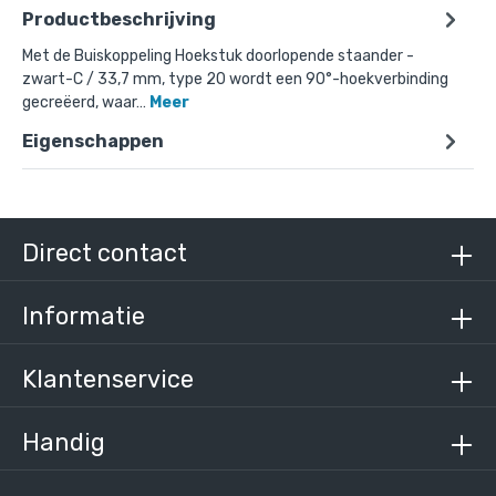
Productbeschrijving
Met de Buiskoppeling Hoekstuk doorlopende staander -
zwart-C / 33,7 mm, type 20 wordt een 90°-hoekverbinding
gecreëerd, waar…
Meer
Doos Hoekstuk doorlopende staander - zwart-
C / 33,7 mm (35 stuks)
Eigenschappen
€ 313,57 incl. BTW
€ 259,15 excl. BTW
Direct contact
Informatie
Klantenservice
Handig