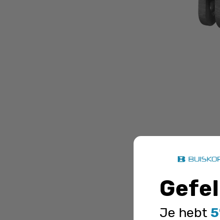
Buiskop
winkelmandj
Gefel
Je hebt
5