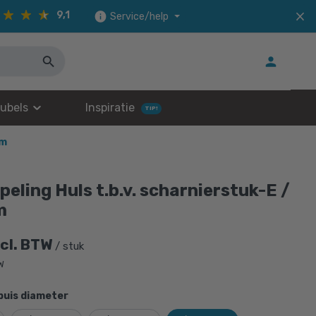
9,1
Service/help
ubels
Inspiratie
TIP!
mm
eling Huls t.b.v. scharnierstuk-E /
m
ncl. BTW
/ stuk
TW
buis diameter