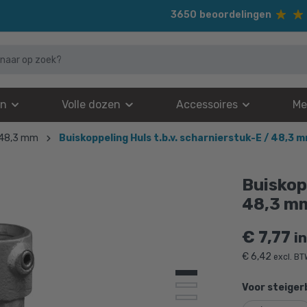
3650
beoordelingen
en
Volle dozen
Accessoires
Me
 48,3 mm
Buiskoppeling Huls t.b.v. scharnierstuk-E / 48,3 
Buiskopp
48,3 m
€
7,77
i
€
6,42
excl. B
Voor steiger