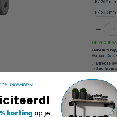
B / 26,9 mm
F / 60,3 mm
peling Huls t.b.v. scharnierstuk-E / 48,3 mm
is toegev
e
OP VOORRA
Buiskoppeling Huls t.b.v. scharniers
Deze buiskopp
Ga naar:
Doos H
48,3 mm
✅
Directe le
Gekozen aantal: x
1
✅
Snelle ver
Productnummer: 101042E
✅
3500+
klan
✅
Achteraf 
€
7,77
incl. BTW
/ stuk
€
6,42
excl. BTW
iciteerd
!
Kunne
Ga naar winkelmandje
of verder winke
Onze specia
% korting
op je
helpen je g