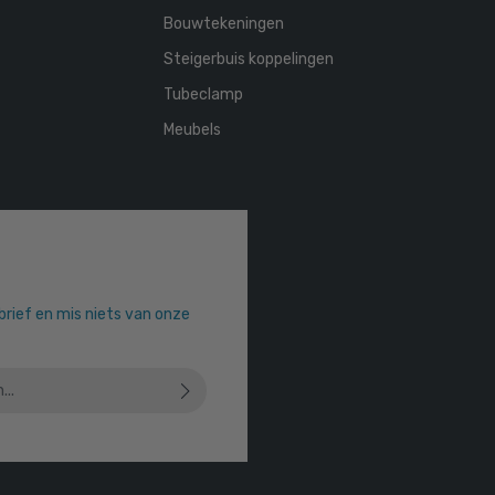
Bouwtekeningen
Steigerbuis koppelingen
Tubeclamp
Meubels
sbrief en mis niets van onze
 u dat u onze
privacyverklaring
hebt
orwaarden
heeft geaccepteerd.