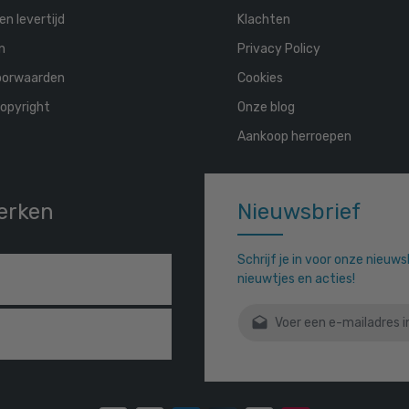
en levertijd
Klachten
n
Privacy Policy
oorwaarden
Cookies
opyright
Onze blog
Aankoop herroepen
erken
Nieuwsbrief
Schrijf je in voor onze nieuw
nieuwtjes en acties!
E-mailadres*
Door verder te gaan bevestigt
gelezen en onze
algemene vo