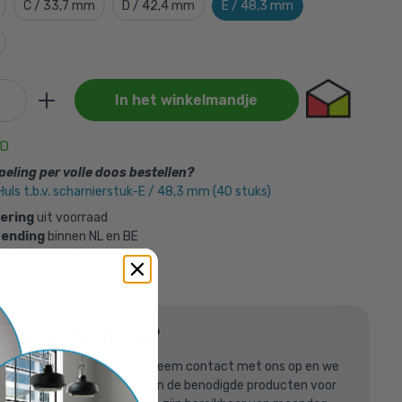
C / 33,7 mm
D / 42,4 mm
E / 48,3 mm
oegd aan je
In het winkelmandje
AD
tuk-E /
eling per volle doos bestellen?
uls t.b.v. scharnierstuk-E / 48,3 mm (40 stuks)
vering
uit voorraad
zending
binnen NL en BE
tbeoordelingen
9,1/10
betalen
mogelijk via Klarna
n we je helpen?
len
listen staan voor je klaar! Neem contact met ons op en we
raag bij het samenstellen van de benodigde producten voor