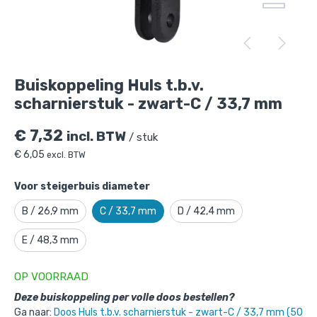
Buiskoppeling Huls t.b.v. scharnierstuk -
zwart-C / 33,7 mm
is toegevoegd aan je
Buiskoppeling Huls t.b.v.
winkelmandje
scharnierstuk - zwart-C / 33,7 mm
€
7,32
incl. BTW
/ stuk
€
6,05
excl. BTW
Voor steigerbuis diameter
B / 26,9 mm
C / 33,7 mm
D / 42,4 mm
Buiskoppeling Huls t.b.v.
E / 48,3 mm
scharnierstuk - zwart-C / 33,7 mm
OP VOORRAAD
Gekozen aantal: x
1
Productnummer: 101042ZWC
Deze buiskoppeling per volle doos bestellen?
Ga naar:
Doos Huls t.b.v. scharnierstuk - zwart-C / 33,7 mm (50