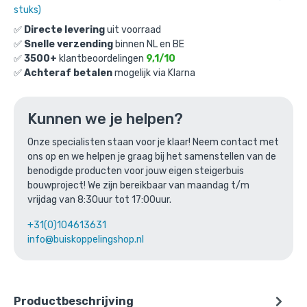
€
7,32
incl. BTW
/ stuk
stuks)
€
6,05
excl. BTW
✅
Directe levering
uit voorraad
✅
Snelle verzending
binnen NL en BE
Ga naar winkelmandje
✅
3500+
klantbeoordelingen
9,1/10
✅
Achteraf betalen
mogelijk via Klarna
of verder winkelen
Kunnen we je helpen?
Bovenstaande product wordt vaak
Onze specialisten staan voor je klaar! Neem contact met
ons op en we helpen je graag bij het samenstellen van de
gecombineerd met:
benodigde producten voor jouw eigen steigerbuis
bouwproject! We zijn bereikbaar van maandag t/m
vrijdag van 8:30uur tot 17:00uur.
+31(0)104613631
info@buiskoppelingshop.nl
Productbeschrijving