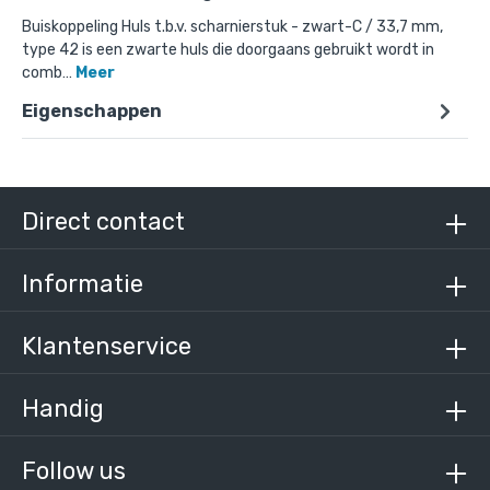
Buiskoppeling Huls t.b.v. scharnierstuk - zwart-C / 33,7 mm,
type 42 is een zwarte huls die doorgaans gebruikt wordt in
comb…
Meer
Eigenschappen
Doos Huls t.b.v. scharnierstuk - zwart-C / 33,7
mm (50 stuks)
€ 347,85 incl. BTW
€ 287,48 excl. BTW
Direct contact
Informatie
Klantenservice
Handig
Follow us