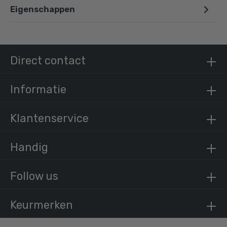
Eigenschappen
Doos Intern draaibaar T-stuk-E / 48,3 mm (30
stuks)
€ 349,00 incl. BTW
Direct contact
€ 288,43 excl. BTW
Informatie
Klantenservice
Handig
Follow us
Keurmerken