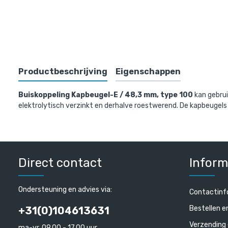
Productbeschrijving
Eigenschappen
Buiskoppeling Kapbeugel-E / 48,3 mm, type 100
kan gebrui
elektrolytisch verzinkt en derhalve roestwerend. De kapbeugels
Doos Kapbe
stuks)
€ 147,00 in
Direct contact
Inform
€ 121,49 excl.
Ondersteuning en advies via:
Contactinf
Bestellen e
+31(0)104613631
Verzending 
ma-vr, 09.00 - 17.00 uur