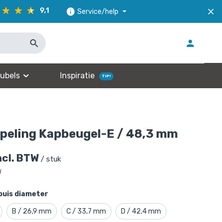
9,1
Service/help
ubels
Inspiratie
TIP!
peling Kapbeugel-E / 48,3 mm
ncl. BTW
/ stuk
W
buis diameter
B / 26,9 mm
C / 33,7 mm
D / 42,4 mm