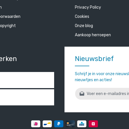
n
Privacy Policy
oorwaarden
Cookies
opyright
Onze blog
Aankoop herroepen
erken
Nieuwsbrief
Schrijf je in voor onze nieuw
nieuwtjes en acties!
E-mailadres*
Door verder te gaan bevestigt
gelezen en onze
algemene vo