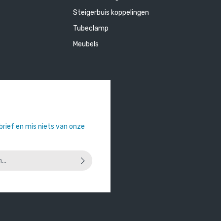
Steigerbuis koppelingen
Tubeclamp
Meubels
sbrief en mis niets van onze
 u dat u onze
privacyverklaring
hebt
orwaarden
heeft geaccepteerd.