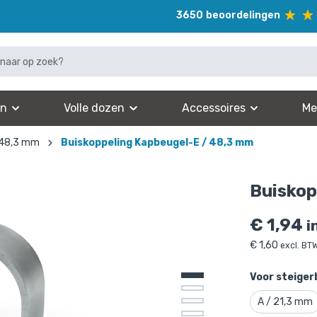
3650
beoordelingen
en
Volle dozen
Accessoires
Me
 48,3 mm
Buiskoppeling Kapbeugel-E / 48,3 mm
Buiskop
€
1,94
i
€
1,60
excl. BT
Voor steiger
A / 21,3 mm