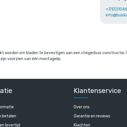
+31(0)104
info@buisk
kt worden om bladen te bevestigen aan een steigerbuis constructie. Id
 zijn voorzien van één montagelip.
ugel-E / 48,3 mm (80
Steigerbuis staal 48,3 mm
cl. BTW
/ per mete
€ 15,13 incl. BTW
atie
Klantenservice
 BTW
€ 12,50 excl. BTW
ormatie
Over ons
n betalen
Garantie en reviews
en levertijd
Klachten