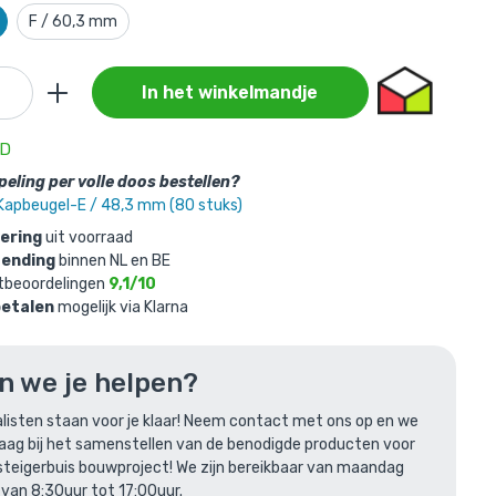
F / 60,3 mm
In het winkelmandje
nkelmandje
AD
eling per volle doos bestellen?
 mm
Kapbeugel-E / 48,3 mm (80 stuks)
vering
uit voorraad
zending
binnen NL en BE
tbeoordelingen
9,1/10
betalen
mogelijk via Klarna
n we je helpen?
len
listen staan voor je klaar! Neem contact met ons op en we
raag bij het samenstellen van de benodigde producten voor
steigerbuis bouwproject! We zijn bereikbaar van maandag
erd met:
 van 8:30uur tot 17:00uur.