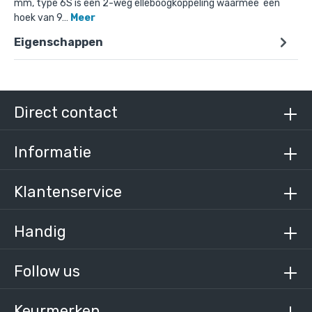
mm, type 6S is een 2-weg elleboogkoppeling waarmee een
hoek van 9…
Meer
Eigenschappen
Doos Kniestuk 90° variabele hoek 0°-11°-C /
33,7 mm (40 stuks)
€ 311,22 incl. BTW
€ 257,21 excl. BTW
Direct contact
Informatie
Klantenservice
Handig
Follow us
Keurmerken