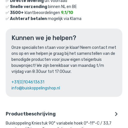
€
6,77
✅
Directe levering
uit voorraad
excl. BTW
✅
Snelle verzending
binnen NL en BE
✅
3500+
klantbeoordelingen
9,1/10
Ga naar winkelmandje
✅
Achteraf betalen
mogelijk via Klarna
of verder winkelen
Kunnen we je helpen?
Onze specialisten staan voor je klaar! Neem contact met
Bovenstaande product wordt vaak
ons op en we helpen je graag bij het samenstellen van de
gecombineerd met:
benodigde producten voor jouw eigen steigerbuis
bouwproject! We zijn bereikbaar van maandag t/m
vrijdag van 8:30uur tot 17:00uur.
+31(0)104613631
info@buiskoppelingshop.nl
Productbeschrijving
Buiskoppeling Kniestuk 90° variabele hoek 0°-11°-C / 33,7