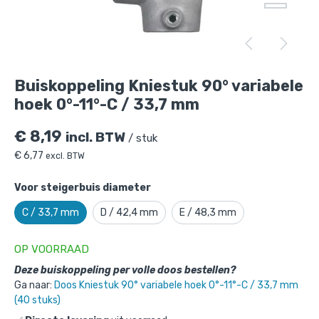
Buiskoppeling Kniestuk 90° variabele
hoek 0°-11°-C / 33,7 mm
is toegevoegd aan je
winkelmandje
Buiskoppeling Kniestuk 90° variabele
hoek 0°-11°-C / 33,7 mm
€
8,19
incl. BTW
/ stuk
€
6,77
excl. BTW
Voor steigerbuis diameter
Buiskoppeling Kniestuk 90° variabele
C / 33,7 mm
D / 42,4 mm
E / 48,3 mm
hoek 0°-11°-C / 33,7 mm
OP VOORRAAD
Gekozen aantal: x
1
Deze buiskoppeling per volle doos bestellen?
Productnummer: 101006SC
Ga naar:
Doos Kniestuk 90° variabele hoek 0°-11°-C / 33,7 mm
(40 stuks)
€
8,19
incl. BTW
/ stuk