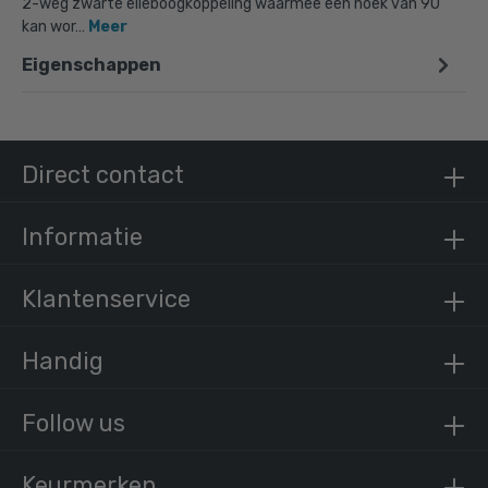
2-weg zwarte elleboogkoppeling waarmee een hoek van 90˚
kan wor…
Meer
Eigenschappen
Doos Kniestuk 90° - zwart-D / 42,4 mm (30
stuks)
€ 247,11 incl. BTW
€ 204,22 excl. BTW
Direct contact
Informatie
Klantenservice
Handig
Follow us
Keurmerken