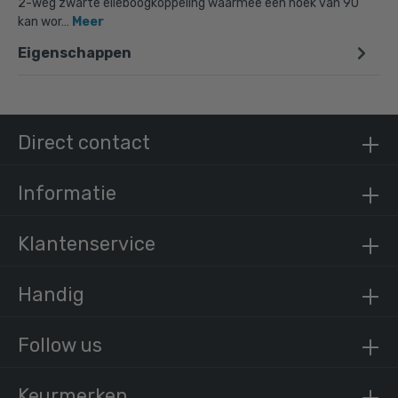
2-weg zwarte elleboogkoppeling waarmee een hoek van 90˚
kan wor…
Meer
Eigenschappen
Doos Kniestuk 90° - zwart-E / 48,3 mm (25
stuks)
€ 257,88 incl. BTW
€ 213,12 excl. BTW
Direct contact
Informatie
Klantenservice
Handig
Follow us
Keurmerken