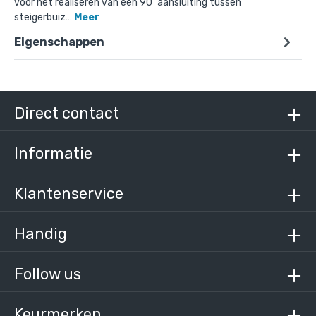
voor het realiseren van een 90˚ aansluiting tussen
steigerbuiz…
Meer
Eigenschappen
Doos Kort T-stuk-C / 33,7 mm (55 stuks)
€ 220,01 incl. BTW
€ 181,83 excl. BTW
Direct contact
Informatie
Klantenservice
Handig
Follow us
Keurmerken