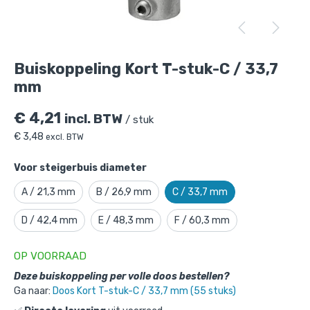
Buiskoppeling Kort T-stuk-C / 33,7 mm
is
toegevoegd aan je winkelmandje
Buiskoppeling Kort T-stuk-C / 33,7
mm
€
4,21
incl. BTW
/ stuk
€
3,48
excl. BTW
Voor steigerbuis diameter
A / 21,3 mm
B / 26,9 mm
C / 33,7 mm
Buiskoppeling Kort T-stuk-C / 33,7
D / 42,4 mm
E / 48,3 mm
F / 60,3 mm
mm
Gekozen aantal: x
1
OP VOORRAAD
Productnummer: 101002C
Deze buiskoppeling per volle doos bestellen?
€
4,21
incl. BTW
/ stuk
Ga naar:
Doos Kort T-stuk-C / 33,7 mm (55 stuks)
€
3,48
excl. BTW