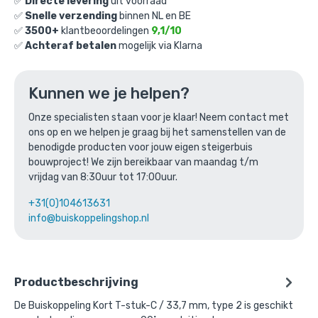
✅
Directe levering
uit voorraad
✅
Snelle verzending
binnen NL en BE
Ga naar winkelmandje
✅
3500+
klantbeoordelingen
9,1/10
✅
Achteraf betalen
mogelijk via Klarna
of verder winkelen
Kunnen we je helpen?
Bovenstaande product wordt vaak
Onze specialisten staan voor je klaar! Neem contact met
ons op en we helpen je graag bij het samenstellen van de
gecombineerd met:
benodigde producten voor jouw eigen steigerbuis
bouwproject! We zijn bereikbaar van maandag t/m
vrijdag van 8:30uur tot 17:00uur.
+31(0)104613631
info@buiskoppelingshop.nl
Productbeschrijving
De Buiskoppeling Kort T-stuk-C / 33,7 mm, type 2 is geschikt