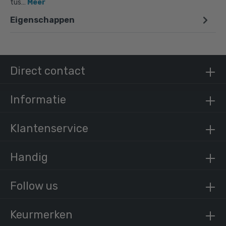
tus…
Meer
Eigenschappen
Doos Kort T-stuk - zwart - vierkant - 25 mm
(100 stuks)
€ 537,29 incl. BTW
Direct contact
€ 444,04 excl. BTW
Informatie
Klantenservice
Handig
Follow us
Keurmerken