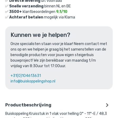
€
14,61
✅
Directe levering
uit voorraad
excl. BTW
✅
Snelle verzending
binnen NL en BE
✅
3500+
klantbeoordelingen
9,1/10
Ga naar winkelmandje
✅
Achteraf betalen
mogelijk via Klarna
of verder winkelen
Kunnen we je helpen?
Onze specialisten staan voor je klaar! Neem contact met
Bovenstaande product wordt vaak
ons op en we helpen je graag bij het samenstellen van de
gecombineerd met:
benodigde producten voor jouw eigen steigerbuis
bouwproject! We zijn bereikbaar van maandag t/m
vrijdag van 8:30uur tot 17:00uur.
+31(0)104613631
info@buiskoppelingshop.nl
Productbeschrijving
Buiskoppeling Kruisstuk in 1 vlak voor helling 0° - 11°-E / 48,3