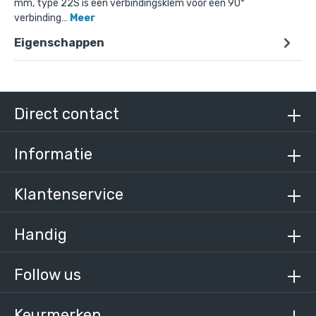
mm, type 22S is een verbindingsklem voor een 90°
verbinding…
Meer
Eigenschappen
Doos Kruisstuk in 1 vlak voor helling 0° - 11°-E /
48,3 mm (20 stuks)
€ 335,81 incl. BTW
€ 277,53 excl. BTW
Direct contact
Informatie
Klantenservice
Handig
Follow us
Keurmerken