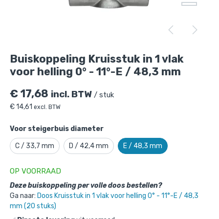
Buiskoppeling Kruisstuk in 1 vlak voor
helling 0° - 11°-E / 48,3 mm
is toegevoegd aan
je winkelmandje
Buiskoppeling Kruisstuk in 1 vlak
voor helling 0° - 11°-E / 48,3 mm
€
17,68
incl. BTW
/ stuk
€
14,61
excl. BTW
Voor steigerbuis diameter
Buiskoppeling Kruisstuk in 1 vlak voor
C / 33,7 mm
D / 42,4 mm
E / 48,3 mm
helling 0° - 11°-E / 48,3 mm
OP VOORRAAD
Gekozen aantal: x
1
Deze buiskoppeling per volle doos bestellen?
Productnummer: 101022SE
Ga naar:
Doos Kruisstuk in 1 vlak voor helling 0° - 11°-E / 48,3
mm (20 stuks)
€
17,68
incl. BTW
/ stuk