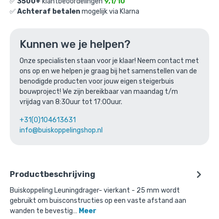
✅
3500+
klantbeoordelingen
9,1/10
Ga naar winkelmandje
✅
Achteraf betalen
mogelijk via Klarna
of verder winkelen
Kunnen we je helpen?
Onze specialisten staan voor je klaar! Neem contact met
Bovenstaande product wordt vaak
ons op en we helpen je graag bij het samenstellen van de
benodigde producten voor jouw eigen steigerbuis
gecombineerd met:
bouwproject! We zijn bereikbaar van maandag t/m
vrijdag van 8:30uur tot 17:00uur.
+31(0)104613631
info@buiskoppelingshop.nl
Productbeschrijving
Buiskoppeling Leuningdrager- vierkant - 25 mm wordt
gebruikt om buisconstructies op een vaste afstand aan
wanden te bevestig…
Meer