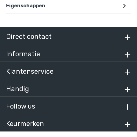
Eigenschappen
Doos Leuningdrager - vierkant - 25 mm (120
stuks)
€ 579,36 incl. BTW
€ 478,81 excl. BTW
Direct contact
Informatie
Klantenservice
Handig
Follow us
Keurmerken