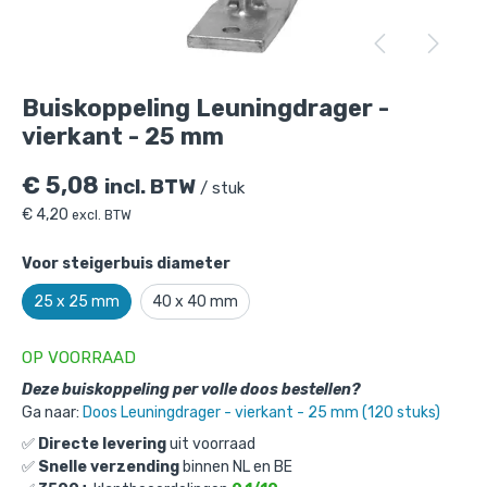
Buiskoppeling Leuningdrager - vierkant
- 25 mm
is toegevoegd aan je winkelmandje
Buiskoppeling Leuningdrager -
vierkant - 25 mm
€
5,08
incl. BTW
/ stuk
€
4,20
excl. BTW
Voor steigerbuis diameter
Buiskoppeling Leuningdrager -
25 x 25 mm
40 x 40 mm
vierkant - 25 mm
OP VOORRAAD
Gekozen aantal: x
1
Productnummer: 101034-25
Deze buiskoppeling per volle doos bestellen?
Ga naar:
Doos Leuningdrager - vierkant - 25 mm (120 stuks)
€
5,08
incl. BTW
/ stuk
✅
Directe levering
uit voorraad
€
4,20
excl. BTW
✅
Snelle verzending
binnen NL en BE