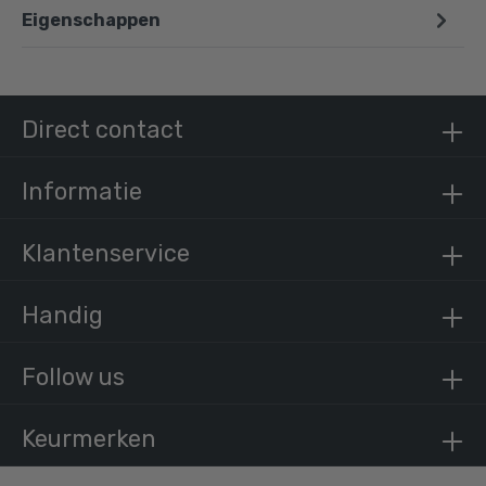
Eigenschappen
Doos Ondersteuningsring -D / 42,4 mm (85
stuks)
€ 497,64 incl. BTW
Direct contact
€ 411,27 excl. BTW
Informatie
Klantenservice
Handig
Follow us
Keurmerken