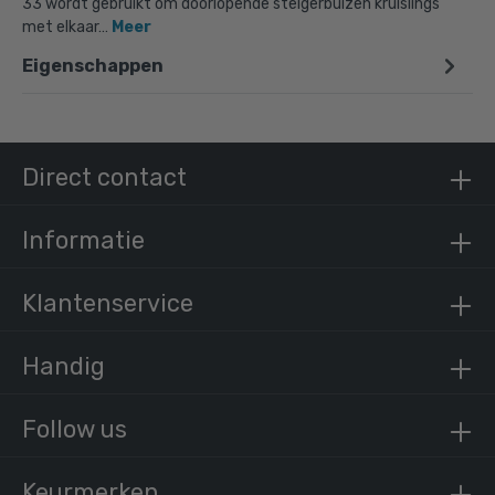
33 wordt gebruikt om doorlopende steigerbuizen kruislings
met elkaar…
Meer
Eigenschappen
Doos Open kruisstuk - zwart-D / 42,4 mm (50
stuks)
€ 448,60 incl. BTW
€ 370,74 excl. BTW
Direct contact
Informatie
Klantenservice
Handig
Follow us
Keurmerken