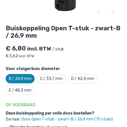
Buiskoppeling Open T-stuk - zwart-B /
26,9 mm
is toegevoegd aan je winkelmandje
Buiskoppeling Open T-stuk - zwart-B
/ 26,9 mm
€
6,80
incl. BTW
/ stuk
€
5,62
excl. BTW
Voor steigerbuis diameter
B / 26,9 mm
C / 33,7 mm
D / 42,4 mm
Buiskoppeling Open T-stuk - zwart-B
E / 48,3 mm
/ 26,9 mm
Gekozen aantal: x
1
OP VOORRAAD
Productnummer: 101032ZWB
Deze buiskoppeling per volle doos bestellen?
€
6,80
incl. BTW
/ stuk
Ga naar:
Doos Open T-stuk - zwart-B / 26,9 mm (70 stuks)
€
5,62
excl. BTW