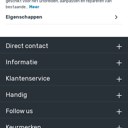
geschikt voor het uitbreiden, aanpassen en repareren van
bestaande…
Meer
Eigenschappen
Doos Open T-stuk - zwart-B / 26,9 mm (70
stuks)
€ 452,39 incl. BTW
€ 373,88 excl. BTW
Direct contact
Informatie
Klantenservice
Handig
Follow us
Keurmerken