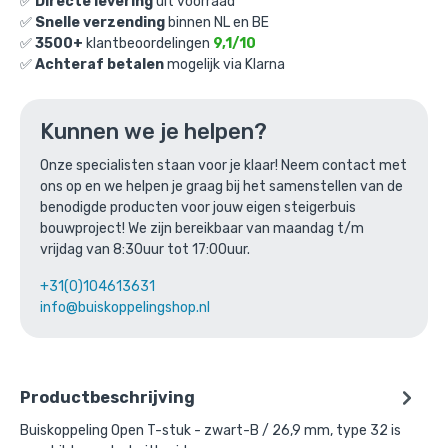
✅
Directe levering
uit voorraad
✅
Snelle verzending
binnen NL en BE
Ga naar winkelmandje
✅
3500+
klantbeoordelingen
9,1/10
✅
Achteraf betalen
mogelijk via Klarna
of verder winkelen
Kunnen we je helpen?
Bovenstaande product wordt vaak
Onze specialisten staan voor je klaar! Neem contact met
ons op en we helpen je graag bij het samenstellen van de
gecombineerd met:
benodigde producten voor jouw eigen steigerbuis
bouwproject! We zijn bereikbaar van maandag t/m
vrijdag van 8:30uur tot 17:00uur.
+31(0)104613631
info@buiskoppelingshop.nl
Productbeschrijving
Buiskoppeling Open T-stuk - zwart-B / 26,9 mm, type 32 is