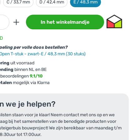
C / 33,7 mm
D / 42,4 mm
E / 48,3 mm
In het winkelmandje
D
n je
eling per volle doos bestellen?
Open T-stuk - zwart-E / 48,3 mm (30 stuks)
ering
uit voorraad
 / 48,3
ending
binnen NL en BE
tbeoordelingen
9,1/10
etalen
mogelijk via Klarna
n we je helpen?
listen staan voor je klaar! Neem contact met ons op en we
raag bij het samenstellen van de benodigde producten voor
steigerbuis bouwproject! We zijn bereikbaar van maandag t/m
n
 8:30uur tot 17:00uur.