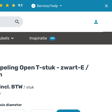
9,1
Service/help
ubels
Inspiratie
TIP!
peling Open T-stuk - zwart-E /
m
incl. BTW
/ stuk
W
uis diameter