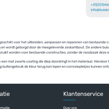
+31(0)1046
info@buisk
aande product wordt vaak gecombinee
 geschikt voor het uitbreiden, aanpassen en repareren van bestaande c
ng en wordt geborgd door de meegeleverde zeskantbout. De andere buis
ebruikt worden voor bestaande constructies, zonder de noodzaak deze
een mat zwarte coating die diep doordringt in het materiaal. Hierdoor
g buitengebruik de kleur terug kan lopen en corrosieplekjes kunnen onts
-stuk - zwart-E / 48,3 mm
Steigerbuis zwart staal 48,
cl. BTW
/ per mete
€ 21,72 incl. BTW
atie
Klantenservice
. BTW
€ 17,95 excl. BTW
rmatie
Over ons