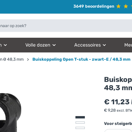
3649
beoordelingen
n
Volle dozen
Accessoires
Me
en Ø 48,3 mm
Buiskoppeling Open T-stuk - zwart-E / 48,3 mm
Buiskop
48,3 m
€
11,23
€
9,28
excl. BT
Voor steigerb