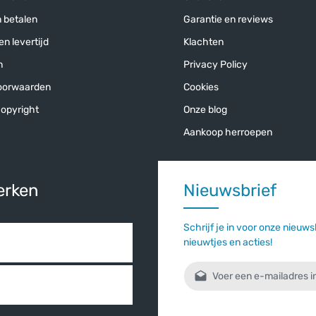
n betalen
Garantie en reviews
n levertijd
Klachten
n
Privacy Policy
oorwaarden
Cookies
opyright
Onze blog
Aankoop herroepen
erken
Nieuwsbrief
Schrijf je in voor onze nieuws
nieuwtjes en acties!
E-mailadres*
Door verder te gaan bevestigt u 
gelezen en onze
algemene voorw