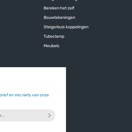
Bereken het zelf
Bouwtekeningen
Steigerbuis koppelingen
Tubeclamp
Meubels
brief en mis niets van onze
dat u onze
privacyverklaring
hebt
aarden
heeft geaccepteerd.