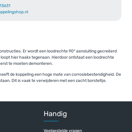
13631
oppelingshop.nl
rd met:
onstructies. Er wordt een loodrechte 90° aansluiting gecreëerd
 loopt hier haaks tegenaan. Hierdoor ontstaat een loodrechte
 eerst te moeten demonteren.
 heeft de koppeling een hoge mate van corrosiebestendigheid. De
taan. Dit is vaak te verwijderen met een zacht borsteltje.
3 mm
r
Handig
Veelgestelde vragen