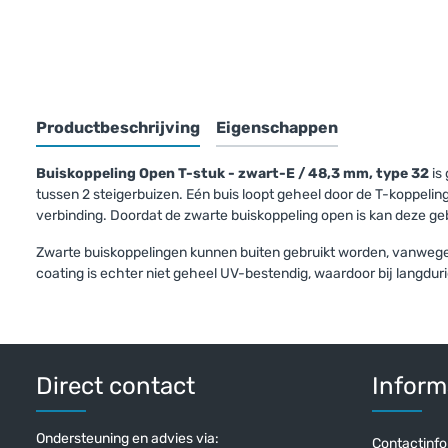
Bovenst
Productbeschrijving
Eigenschappen
Buiskoppeling Open T-stuk - zwart-E / 48,3 mm, type 32
is
tussen 2 steigerbuizen. Eén buis loopt geheel door de T-koppeli
verbinding. Doordat de zwarte buiskoppeling open is kan deze g
Zwarte buiskoppelingen kunnen buiten gebruikt worden, vanwege 
coating is echter niet geheel UV-bestendig, waardoor bij langduri
Doos Open T
(30 stuks)
€ 319,73 in
Direct contact
Inform
€ 264,24 excl
Ondersteuning en advies via:
Contactinfo