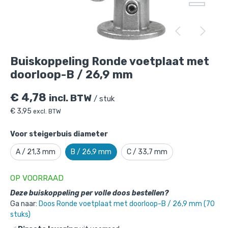
Buiskoppeling Ronde voetplaat met
doorloop-B / 26,9 mm
is toegevoegd aan je
winkelmandje
Buiskoppeling Ronde voetplaat met
doorloop-B / 26,9 mm
€
4,78
incl. BTW
/ stuk
€
3,95
excl. BTW
Voor steigerbuis diameter
Buiskoppeling Ronde voetplaat met
A / 21,3 mm
B / 26,9 mm
C / 33,7 mm
doorloop-B / 26,9 mm
OP VOORRAAD
Gekozen aantal: x
1
Deze buiskoppeling per volle doos bestellen?
Productnummer: 101010DLB
Ga naar:
Doos Ronde voetplaat met doorloop-B / 26,9 mm (70
stuks)
€
4,78
incl. BTW
/ stuk