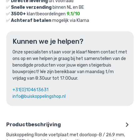
€
3,95
✅
Directe levering
uit voorraad
excl. BTW
✅
Snelle verzending
binnen NL en BE
✅
3500+
klantbeoordelingen
9,1/10
Ga naar winkelmandje
✅
Achteraf betalen
mogelijk via Klarna
of verder winkelen
Kunnen we je helpen?
Onze specialisten staan voor je klaar! Neem contact met
Bovenstaande product wordt vaak
ons op en we helpen je graag bij het samenstellen van de
gecombineerd met:
benodigde producten voor jouw eigen steigerbuis
bouwproject! We zijn bereikbaar van maandag t/m
vrijdag van 8:30uur tot 17:00uur.
+31(0)104613631
info@buiskoppelingshop.nl
Productbeschrijving
Buiskoppeling Ronde voetplaat met doorloop-B / 26,9 mm,