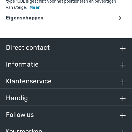
type 10DL is geschikt voor het positioneren en bevestigen
van steige…
Meer
Eigenschappen
Doos Ronde voetplaat met doorloop-B / 26,9
mm (70 stuks)
€ 318,46 incl. BTW
€ 263,19 excl. BTW
Direct contact
Informatie
Klantenservice
Handig
Follow us
Keurmerken