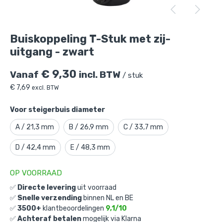
Buiskoppeling T-Stuk met zij-
uitgang - zwart
€
9,30
Vanaf
incl. BTW
/ stuk
€
7,69
excl. BTW
Voor steigerbuis diameter
A / 21,3 mm
B / 26,9 mm
C / 33,7 mm
D / 42,4 mm
E / 48,3 mm
Buiskoppeling T-Stuk met zij-uitgang -
zwart
is toegevoegd aan je winkelmandje
OP VOORRAAD
✅
Directe levering
uit voorraad
✅
Snelle verzending
binnen NL en BE
✅
3500+
klantbeoordelingen
9,1/10
✅
Achteraf betalen
mogelijk via Klarna