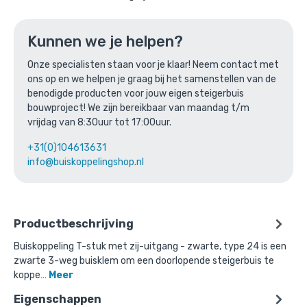
Kunnen we je helpen?
Buiskoppeling T-Stuk met zij-uitgang
Onze specialisten staan voor je klaar! Neem contact met
- zwart
ons op en we helpen je graag bij het samenstellen van de
benodigde producten voor jouw eigen steigerbuis
Gekozen aantal: x
1
bouwproject! We zijn bereikbaar van maandag t/m
Productnummer: type_24_zwart_rond_v2
vrijdag van 8:30uur tot 17:00uur.
€
0,00
incl. BTW
/ stuk
+31(0)104613631
info@buiskoppelingshop.nl
Ga naar winkelmandje
of verder winkelen
Productbeschrijving
Buiskoppeling T-stuk met zij-uitgang - zwarte, type 24 is een
zwarte 3-weg buisklem om een doorlopende steigerbuis te
koppe…
Meer
Eigenschappen