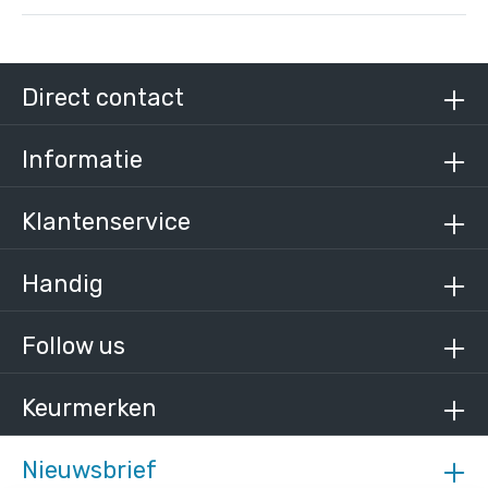
Steigerbuis staal 48,3 mm
/ per meter
€ 15,13 incl. BTW
Direct contact
€ 12,50 excl. BTW
Informatie
Klantenservice
Handig
Follow us
Keurmerken
Nieuwsbrief