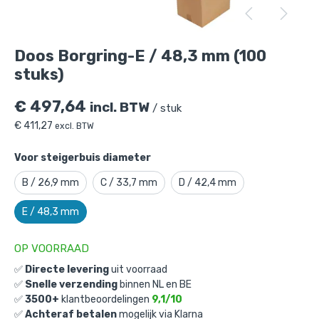
Doos Borgring-E / 48,3 mm (100 stuks)
is
toegevoegd aan je winkelmandje
Doos Borgring-E / 48,3 mm (100
stuks)
€
497,64
incl. BTW
/ stuk
€
411,27
excl. BTW
Voor steigerbuis diameter
Doos Borgring-E / 48,3 mm (100
B / 26,9 mm
C / 33,7 mm
D / 42,4 mm
stuks)
E / 48,3 mm
Gekozen aantal: x
1
Productnummer: D101060E
OP VOORRAAD
€
497,64
incl. BTW
✅
Directe levering
uit voorraad
/ stuk
✅
Snelle verzending
binnen NL en BE
€
411,27
excl. BTW
✅
3500+
klantbeoordelingen
9,1/10
✅
Achteraf betalen
mogelijk via Klarna