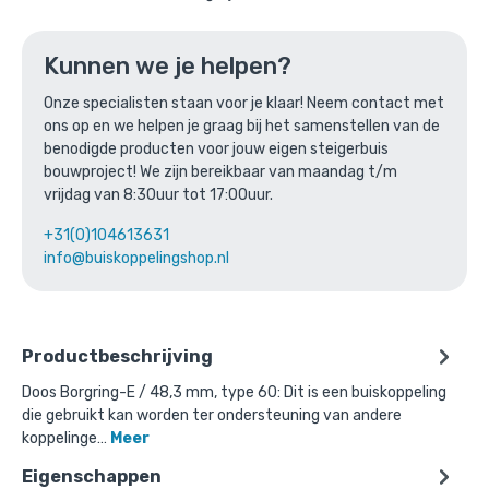
Ga naar winkelmandje
of verder winkelen
Kunnen we je helpen?
Onze specialisten staan voor je klaar! Neem contact met
ons op en we helpen je graag bij het samenstellen van de
Bovenstaande product wordt vaak
benodigde producten voor jouw eigen steigerbuis
gecombineerd met:
bouwproject! We zijn bereikbaar van maandag t/m
vrijdag van 8:30uur tot 17:00uur.
+31(0)104613631
info@buiskoppelingshop.nl
Productbeschrijving
Doos Borgring-E / 48,3 mm, type 60: Dit is een buiskoppeling
die gebruikt kan worden ter ondersteuning van andere
koppelinge…
Meer
Eigenschappen