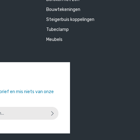
Bouwtekeningen
Steigerbuis koppelingen
Tubeclamp
Meubels
sbrief en mis niets van onze
 u dat u onze
privacyverklaring
hebt
orwaarden
heeft geaccepteerd.