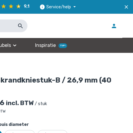
9,1
Service/help
ubels
Inspiratie
TIP!
krandkniestuk-B / 26,9 mm (40
96
incl. BTW
/ stuk
 BTW
buis diameter