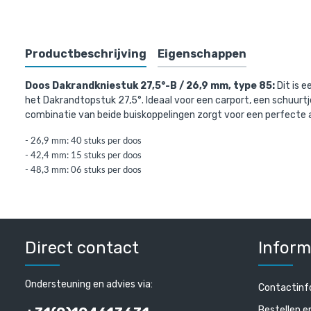
Bovenst
Productbeschrijving
Eigenschappen
Doos Dakrandkniestuk 27,5°-B / 26,9 mm, type 85:
Dit
is e
het Dakrandtopstuk 27,5°. Ideaal voor een carport, een schuurt
combinatie van beide buiskoppelingen zorgt voor een perfecte a
- 26,9 mm: 40 stuks per doos
- 42,4 mm: 15 stuks per doos
- 48,3 mm: 06 stuks per doos
Steigerbui
€ 6,96 incl
Direct contact
Inform
€ 5,75 excl. 
Ondersteuning en advies via:
Contactinf
Bestellen e