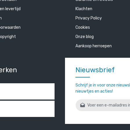
en levertijd
Klachten
n
Privacy Policy
oorwaarden
Cookies
opyright
Onze blog
Aankoop herroepen
erken
Nieuwsbrief
Schrijf je in voor onze nieuw
nieuwtjes en acties!
E-mailadres*
Door verder te gaan bevestigt
gelezen en onze
algemene vo