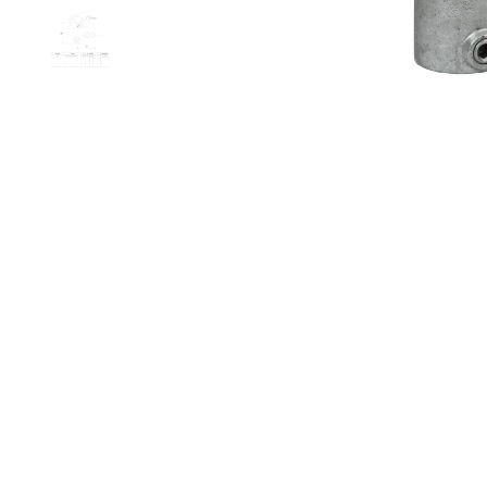
Doos Da
winkelmandj