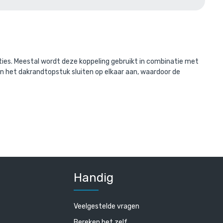
erd met:
ties. Meestal wordt deze koppeling gebruikt in combinatie met
en het dakrandtopstuk sluiten op elkaar aan, waardoor de
,9 mm
Handig
Veelgestelde vragen
Bereken het zelf