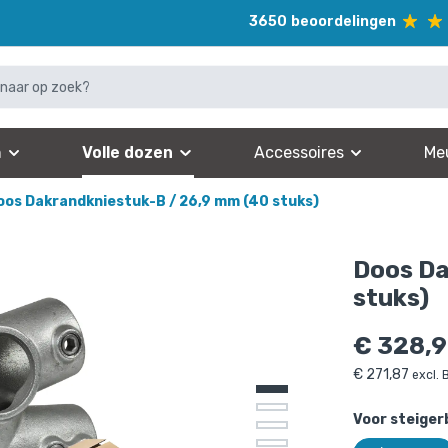
3650
beoordelingen
n
Volle dozen
Accessoires
Me
oos Dakrandkniestuk-B / 26,9 mm (40 stuks)
Doos Da
stuks)
€
328,
€
271,87
excl.
Voor steiger