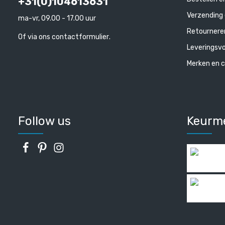
+31(0)104613631
Verzending 
ma-vr, 09.00 - 17.00 uur
Retournere
Of via ons
contactformulier
.
Leveringsv
Merken en c
Follow us
Keurm