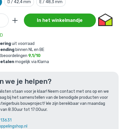
D / 42,4 mm
E / 48,3 mm
In het winkelmandje
AD
an je
vering
uit voorraad
zending
binnen NL en BE
tbeoordelingen
9,1/10
(40 stuks)
betalen
mogelijk via Klarna
n we je helpen?
listen staan voor je klaar! Neem contact met ons op en we
raag bij het samenstellen van de benodigde producten voor
steigerbuis bouwproject! We zijn bereikbaar van maandag
 van 8:30uur tot 17:00uur.
len
613631
oppelingshop.nl