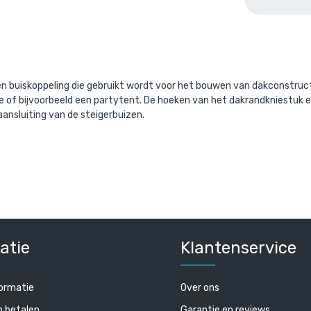
aande product wordt vaak gecombine
en buiskoppeling die gebruikt wordt voor het bouwen van dakconstruc
je of bijvoorbeeld een partytent. De hoeken van het dakrandkniestuk 
ansluiting van de steigerbuizen.
s staal 26,9 mm
Steigerbuis aluminium 26
/ per meter
/ per meter
. BTW
€ 8,35 incl. BTW
atie
Klantenservice
BTW
€ 6,90 excl. BTW
ormatie
Over ons
n betalen
Garantie en reviews