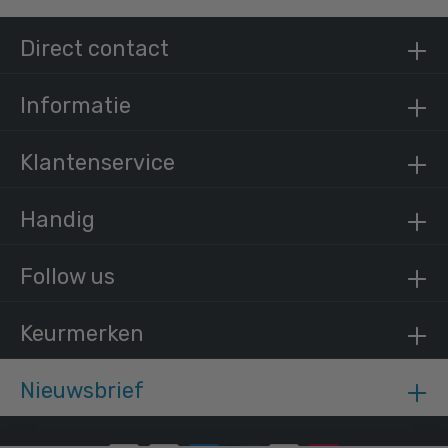
Steigerbuis staal 42,4 mm
Direct contact
/ per meter
€ 12,40 incl. BTW
€ 10,25 excl. BTW
Informatie
Klantenservice
Handig
Follow us
Keurmerken
Nieuwsbrief