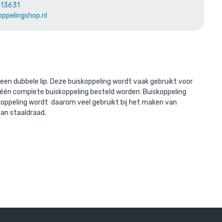
len
613631
oppelingshop.nl
erd met:
een dubbele lip. Deze buiskoppeling wordt vaak gebruikt voor
ls één complete buiskoppeling besteld worden: Buiskoppeling
e koppeling wordt daarom veel gebruikt bij het maken van
van staaldraad.
,7 mm
r