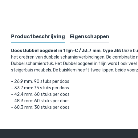
Bovenst
Productbeschrijving
Eigenschappen
Doos Dubbel oogdeel in 1 lijn-C / 33,7 mm, type 38:
Deze bu
het creëren van dubbele scharnierverbindingen. De combinatie me
Dubbel scharnierstuk. Het Dubbel oogdeel in 1 lijn wordt ook ve
steigerbuis meubels. De buisklem heeft twee lippen, beide voor
- 26,9 mm: 90 stuks per doos
- 33,7 mm: 75 stuks per doos
- 42,4 mm: 60 stuks per doos
- 48,3 mm: 60 stuks per doos
- 60,3 mm: 30 stuks per doos
Steigerbui
€ 9,62 incl
€ 7,95 excl. B