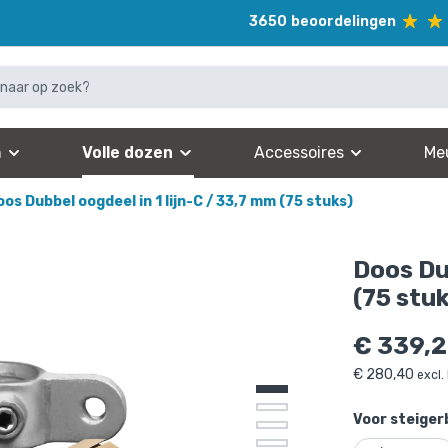
3650
beoordelingen
n
Volle dozen
Accessoires
Me
oos Dubbel oogdeel in 1 lijn-C / 33,7 mm (75 stuks)
Doos Du
(75 stu
€
339,
€
280,40
excl.
Voor steiger