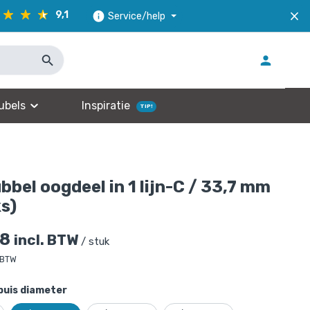
9,1
Service/help
ubels
Inspiratie
TIP!
bbel oogdeel in 1 lijn-C / 33,7 mm
ks)
28
incl. BTW
/ stuk
 BTW
buis diameter