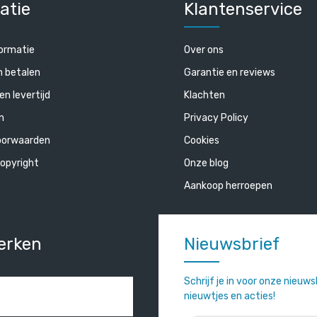
atie
Klantenservice
ormatie
Over ons
n betalen
Garantie en reviews
en levertijd
Klachten
n
Privacy Policy
oorwaarden
Cookies
opyright
Onze blog
Aankoop herroepen
erken
Nieuwsbrief
Schrijf je in voor onze nieuw
nieuwtjes en acties!