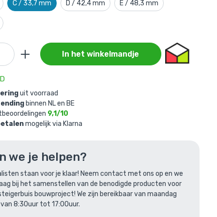
C / 33,7 mm
D / 42,4 mm
E / 48,3 mm
In het winkelmandje
AD
egd aan je
vering
uit voorraad
zending
binnen NL en BE
tbeoordelingen
9,1/10
3,7 mm (75
betalen
mogelijk via Klarna
n we je helpen?
listen staan voor je klaar! Neem contact met ons op en we
raag bij het samenstellen van de benodigde producten voor
steigerbuis bouwproject! We zijn bereikbaar van maandag
 van 8:30uur tot 17:00uur.