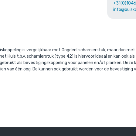
Ga naar winkelmandje
of verder winke
+31(0)104
info@buisk
aande product wordt vaak gecombine
iskoppeling is vergelijkbaar met Oogdeel scharnierstuk, maar dan met 
t Huls t.b.v. scharnierstuk (type 42) is hiervoor ideaal en kan ook a
el gebruikt als bevestigingskoppeling voor panelen en/of planken. Dez
zien van één oog. De kunnen ook gebruikt worden voor de bevestiging 
s staal 33,7 mm
Steigerbuis aluminium 33
/ per meter
/ per mete
. BTW
€ 11,98 incl. BTW
TW
€ 9,90 excl. BTW