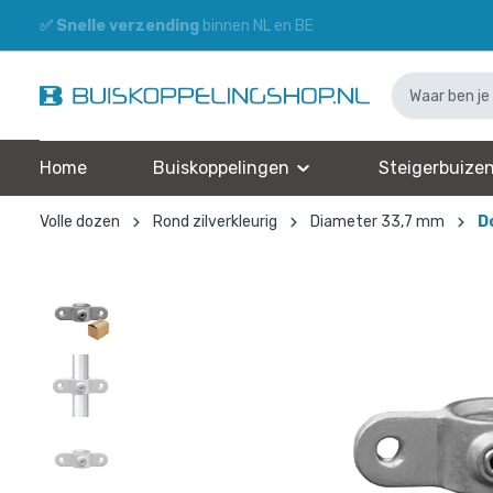
✅
Snelle verzending
binnen NL en BE
Home
Buiskoppelingen
Steigerbuize
Volle dozen
Rond zilverkleurig
Diameter 33,7 mm
D