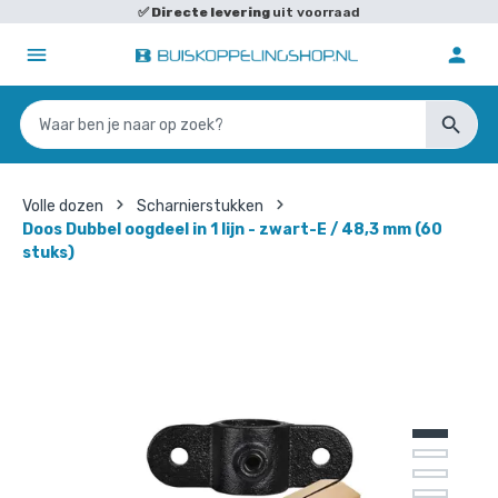
✅
Directe levering
uit voorraad
Volle dozen
Scharnierstukken
Doos Dubbel oogdeel in 1 lijn - zwart-E / 48,3 mm (60
stuks)