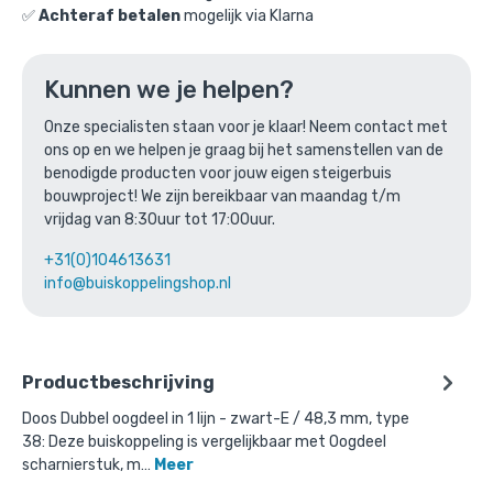
✅
Achteraf betalen
mogelijk via Klarna
Ga naar winkelmandje
of verder winkelen
Kunnen we je helpen?
Onze specialisten staan voor je klaar! Neem contact met
ons op en we helpen je graag bij het samenstellen van de
Bovenstaande product wordt vaak
benodigde producten voor jouw eigen steigerbuis
gecombineerd met:
bouwproject! We zijn bereikbaar van maandag t/m
vrijdag van 8:30uur tot 17:00uur.
+31(0)104613631
info@buiskoppelingshop.nl
Productbeschrijving
Doos Dubbel oogdeel in 1 lijn - zwart-E / 48,3 mm, type
38: Deze buiskoppeling is vergelijkbaar met Oogdeel
scharnierstuk, m…
Meer