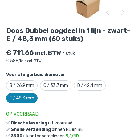
Doos Dubbel oogdeel in 1 lijn - zwart-E /
48,3 mm (60 stuks)
is toegevoegd aan je
winkelmandje
Doos Dubbel oogdeel in 1 lijn - zwart-
E / 48,3 mm (60 stuks)
€
711,66
incl. BTW
/ stuk
€
588,15
excl. BTW
Voor steigerbuis diameter
Doos Dubbel oogdeel in 1 lijn - zwart-
B / 26,9 mm
C / 33,7 mm
D / 42,4 mm
E / 48,3 mm (60 stuks)
E / 48,3 mm
Gekozen aantal: x
1
Productnummer: D101038ZWE
OP VOORRAAD
€
711,66
incl. BTW
✅
Directe levering
uit voorraad
/ stuk
✅
Snelle verzending
binnen NL en BE
€
588,15
excl. BTW
✅
3500+
klantbeoordelingen
9,1/10