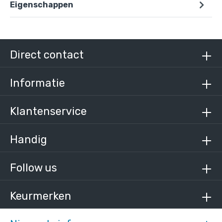
Eigenschappen
Steigerbuis zwart staal 48,3 mm
/ per meter
€ 21,72 incl. BTW
Direct contact
€ 17,95 excl. BTW
Informatie
Klantenservice
Handig
Follow us
Keurmerken