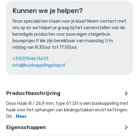
of verder winkelen
Kunnen we je helpen?
Onze specialisten staan voor je klaar! Neem contact met
ons op en we helpen je graag bij het samenstellen van de
Bovenstaande product wordt vaak
benodigde producten voor jouw eigen steigerbuis
gecombineerd met:
bouwproject! We zijn bereikbaar van maandag t/m
vrijdag van 8:30uur tot 17:00uur.
+31(0)104613631
info@buiskoppelingshop.nl
Productbeschrijving
Doos Haak-B / 26,9 mm, type 61: Dit is een buiskoppeling met
haak voor het ophangen van kledingstukken en/of kettingen.
Dit…
Meer
Eigenschappen