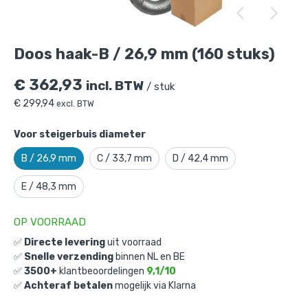
Doos haak-B / 26,9 mm (160 stuks)
is
toegevoegd aan je winkelmandje
Doos haak-B / 26,9 mm (160 stuks)
€
362,93
incl. BTW
/ stuk
€
299,94
excl. BTW
Voor steigerbuis diameter
B / 26,9 mm
C / 33,7 mm
D / 42,4 mm
Doos haak-B / 26,9 mm (160 stuks)
E / 48,3 mm
Gekozen aantal: x
1
Productnummer: D101061B
OP VOORRAAD
€
362,93
incl. BTW
✅
Directe levering
uit voorraad
/ stuk
✅
Snelle verzending
binnen NL en BE
€
299,94
excl. BTW
✅
3500+
klantbeoordelingen
9,1/10
✅
Achteraf betalen
mogelijk via Klarna
Ga naar winkelmandje