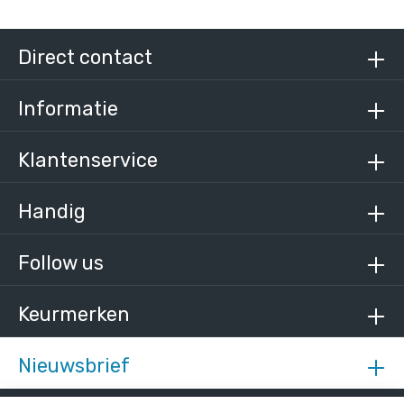
Steigerbuis staal 26,9 mm
/ per meter
€ 6,96 incl. BTW
Direct contact
€ 5,75 excl. BTW
Informatie
Klantenservice
Handig
Follow us
Keurmerken
Nieuwsbrief