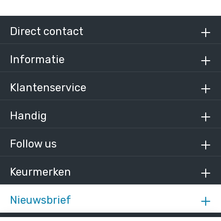
Steigerbuis staal 33,7 mm
/ per meter
€ 9,62 incl. BTW
Direct contact
€ 7,95 excl. BTW
Informatie
Klantenservice
Handig
Follow us
Keurmerken
Nieuwsbrief