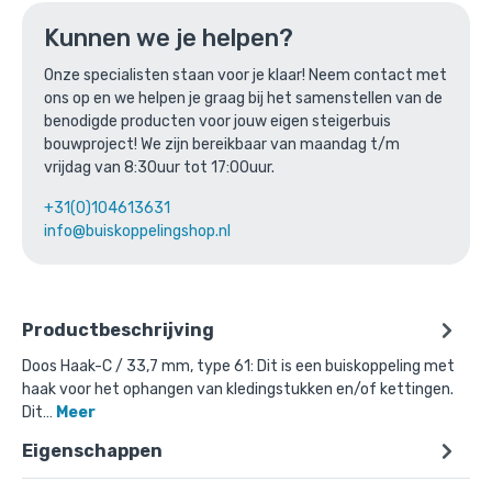
of verder winkelen
Kunnen we je helpen?
Onze specialisten staan voor je klaar! Neem contact met
ons op en we helpen je graag bij het samenstellen van de
Bovenstaande product wordt vaak
benodigde producten voor jouw eigen steigerbuis
gecombineerd met:
bouwproject! We zijn bereikbaar van maandag t/m
vrijdag van 8:30uur tot 17:00uur.
+31(0)104613631
info@buiskoppelingshop.nl
Productbeschrijving
Doos Haak-C / 33,7 mm, type 61: Dit is een buiskoppeling met
haak voor het ophangen van kledingstukken en/of kettingen.
Dit…
Meer
Eigenschappen