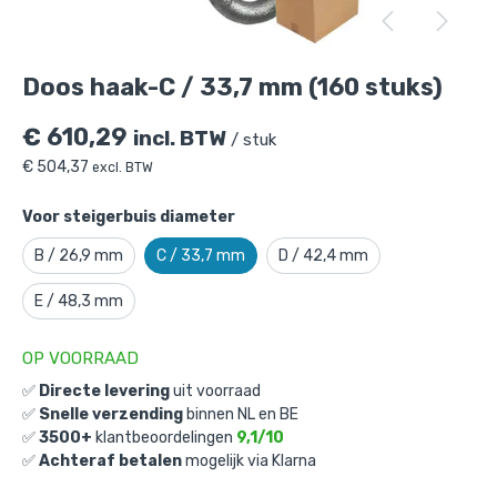
Doos haak-C / 33,7 mm (160 stuks)
is
toegevoegd aan je winkelmandje
Doos haak-C / 33,7 mm (160 stuks)
€
610,29
incl. BTW
/ stuk
€
504,37
excl. BTW
Voor steigerbuis diameter
B / 26,9 mm
C / 33,7 mm
D / 42,4 mm
Doos haak-C / 33,7 mm (160 stuks)
E / 48,3 mm
Gekozen aantal: x
1
Productnummer: D101061C
OP VOORRAAD
€
610,29
incl. BTW
✅
Directe levering
uit voorraad
/ stuk
✅
Snelle verzending
binnen NL en BE
€
504,37
excl. BTW
✅
3500+
klantbeoordelingen
9,1/10
✅
Achteraf betalen
mogelijk via Klarna
Ga naar winkelmandje