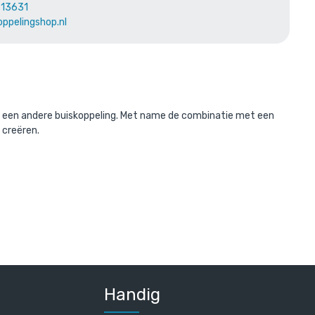
613631
oppelingshop.nl
erd met:
et een andere buiskoppeling. Met name de combinatie met een
 creëren.
 mm (3mm)
r
Handig