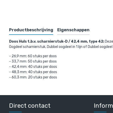
Bovenst
Productbeschrijving
Eigenschappen
Doos Huls t.b.v. scharnierstuk-D / 42,4 mm, type 42:
Deze
Oogdeel scharnierstuk, Dubbel oogdeel in 1 lijn of Dubbel oogde
- 26,9 mm: 60 stuks per doos
- 33,7 mm: 50 stuks per doos
- 42,4 mm: 40 stuks per doos
- 48,3 mm: 40 stuks per doos
- 60,3 mm: 20 stuks per doos
Steigerbui
€ 12,40 inc
€ 10,25 excl.
Direct contact
Inform