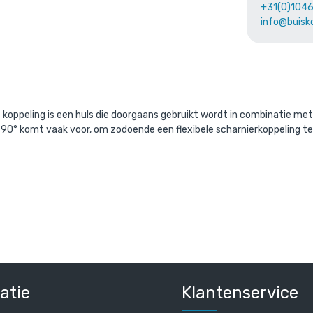
+31(0)104
info@buisk
aande product wordt vaak gecombine
 koppeling is een huls die doorgaans gebruikt wordt in combinatie m
el 90° komt vaak voor, om zodoende een flexibele scharnierkoppeling te
s staal 42,4 mm
Steigerbuis aluminium 42
/ per meter
/ per mete
l. BTW
€ 15,61 incl. BTW
 BTW
€ 12,90 excl. BTW
atie
Klantenservice