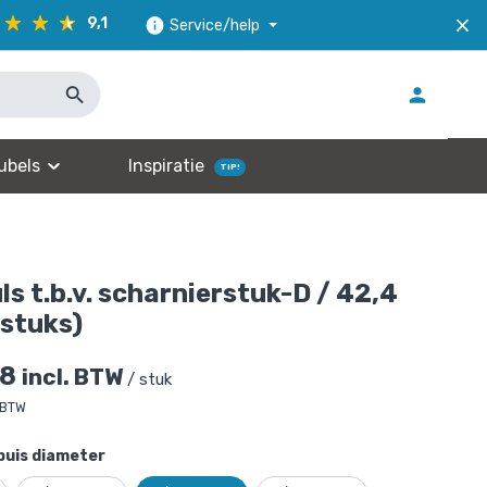
9,1
Service/help
ubels
Inspiratie
TIP!
s t.b.v. scharnierstuk-D / 42,4
stuks)
38
incl. BTW
/ stuk
 BTW
buis diameter