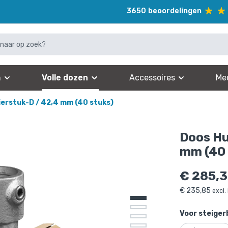
3650
beoordelingen
n
Volle dozen
Accessoires
Me
nierstuk-D / 42,4 mm (40 stuks)
Doos Hul
mm (40 
€
285,
€
235,85
excl.
Voor steiger