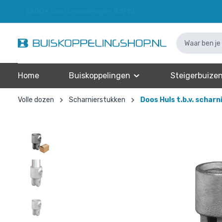
✅
3500+
klantbeoordelingen
9.1/10
Home
Buiskoppelingen
Steigerbuize
Volle dozen
Scharnierstukken
Doos Huls t.b.v. schar