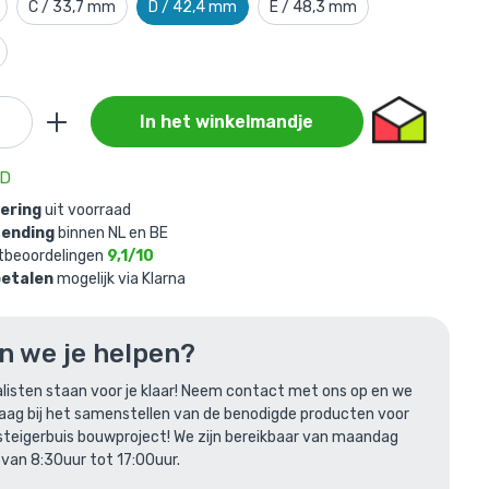
C / 33,7 mm
D / 42,4 mm
E / 48,3 mm
In het winkelmandje
evoegd aan
AD
vering
uit voorraad
zending
binnen NL en BE
42,4 mm
tbeoordelingen
9,1/10
betalen
mogelijk via Klarna
n we je helpen?
listen staan voor je klaar! Neem contact met ons op en we
raag bij het samenstellen van de benodigde producten voor
steigerbuis bouwproject! We zijn bereikbaar van maandag
 van 8:30uur tot 17:00uur.
len