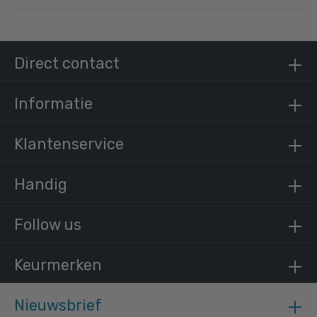
Steigerbuis staal 33,7 mm
/ per meter
€ 9,62 incl. BTW
Direct contact
€ 7,95 excl. BTW
Informatie
Klantenservice
Handig
Follow us
Keurmerken
Nieuwsbrief