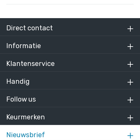
Steigerbuis staal 60,3 mm
/ per meter
€ 23,84 incl. BTW
Direct contact
€ 19,70 excl. BTW
Informatie
Klantenservice
Handig
Follow us
Keurmerken
Nieuwsbrief