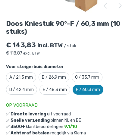
Doos Kniestuk 90°-F / 60,3 mm (10 stuks)
is toegevoegd aan je winkelmandje
Doos Kniestuk 90°-F / 60,3 mm (10
stuks)
€
143,83
incl. BTW
/ stuk
€
118,87
excl. BTW
Voor steigerbuis diameter
Doos Kniestuk 90°-F / 60,3 mm (10
A / 21,3 mm
B / 26,9 mm
C / 33,7 mm
stuks)
D / 42,4 mm
E / 48,3 mm
F / 60,3 mm
Gekozen aantal: x
1
Productnummer: D101006F
OP VOORRAAD
€
143,83
incl. BTW
✅
Directe levering
uit voorraad
/ stuk
✅
Snelle verzending
binnen NL en BE
€
118,87
excl. BTW
✅
3500+
klantbeoordelingen
9,1/10
✅
Achteraf betalen
mogelijk via Klarna