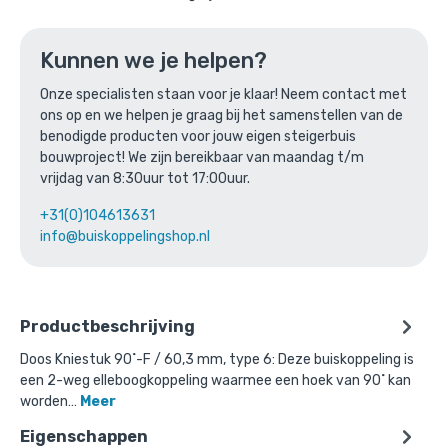
Ga naar winkelmandje
of verder winkelen
Kunnen we je helpen?
Onze specialisten staan voor je klaar! Neem contact met
ons op en we helpen je graag bij het samenstellen van de
Bovenstaande product wordt vaak
benodigde producten voor jouw eigen steigerbuis
gecombineerd met:
bouwproject! We zijn bereikbaar van maandag t/m
vrijdag van 8:30uur tot 17:00uur.
+31(0)104613631
info@buiskoppelingshop.nl
Productbeschrijving
Doos Kniestuk 90˚-F / 60,3 mm, type 6: Deze buiskoppeling is
een 2-weg elleboogkoppeling waarmee een hoek van 90˚ kan
worden…
Meer
Eigenschappen