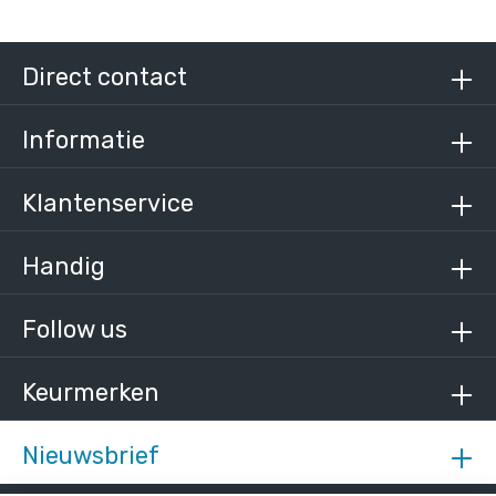
Steigerbuis staal 42,4 mm
Direct contact
/ per meter
€ 12,40 incl. BTW
€ 10,25 excl. BTW
Informatie
Klantenservice
Handig
Follow us
Keurmerken
Nieuwsbrief