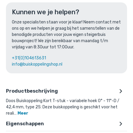
Ga naar winkelmandje
Kunnen we je helpen?
of verder winkelen
Onze specialisten staan voor je klaar! Neem contact met
ons op en we helpen je graag bij het samenstellen van de
benodigde producten voor jouw eigen steigerbuis
Bovenstaande product wordt vaak
bouwproject! We zijn bereikbaar van maandag t/m
gecombineerd met:
vrijdag van 8:30uur tot 17:00uur.
+31(0)104613631
info@buiskoppelingshop.nl
Productbeschrijving
Doos Buiskoppeling Kort T-stuk - variabele hoek 0° - 11°-D /
42,4 mm, type 2S: Deze buiskoppeling is geschikt voor het
reali…
Meer
Eigenschappen