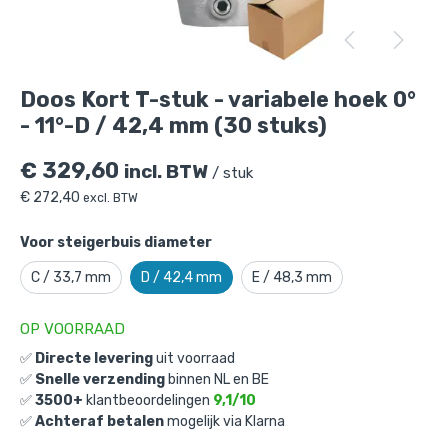
Doos Kort T-stuk - variabele hoek 0° -
11°-D / 42,4 mm (30 stuks)
is toegevoegd aan
je winkelmandje
Doos Kort T-stuk - variabele hoek 0°
- 11°-D / 42,4 mm (30 stuks)
€
329,60
incl. BTW
/ stuk
€
272,40
excl. BTW
Voor steigerbuis diameter
Doos Kort T-stuk - variabele hoek 0° -
C / 33,7 mm
D / 42,4 mm
E / 48,3 mm
11°-D / 42,4 mm (30 stuks)
Gekozen aantal: x
1
OP VOORRAAD
Productnummer: D101002SD
✅
Directe levering
uit voorraad
€
329,60
incl. BTW
✅
Snelle verzending
binnen NL en BE
/ stuk
✅
3500+
klantbeoordelingen
9,1/10
€
272,40
excl. BTW
✅
Achteraf betalen
mogelijk via Klarna