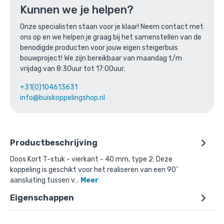
Kunnen we je helpen?
of verder winkelen
Onze specialisten staan voor je klaar! Neem contact met
ons op en we helpen je graag bij het samenstellen van de
benodigde producten voor jouw eigen steigerbuis
Bovenstaande product wordt vaak
bouwproject! We zijn bereikbaar van maandag t/m
gecombineerd met:
vrijdag van 8:30uur tot 17:00uur.
+31(0)104613631
info@buiskoppelingshop.nl
Productbeschrijving
Doos Kort T-stuk - vierkant - 40 mm, type 2: Deze
koppeling is geschikt voor het realiseren van een 90˚
aansluiting tussen v…
Meer
Eigenschappen