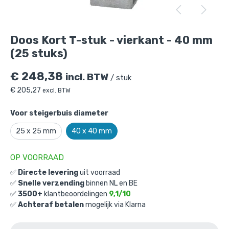
Doos Kort T-stuk - vierkant - 40 mm (25
stuks)
is toegevoegd aan je winkelmandje
Doos Kort T-stuk - vierkant - 40 mm
(25 stuks)
€
248,38
incl. BTW
/ stuk
€
205,27
excl. BTW
Voor steigerbuis diameter
Doos Kort T-stuk - vierkant - 40 mm
25 x 25 mm
40 x 40 mm
(25 stuks)
Gekozen aantal: x
1
OP VOORRAAD
Productnummer: D101002-40
✅
Directe levering
uit voorraad
€
248,38
incl. BTW
✅
Snelle verzending
binnen NL en BE
/ stuk
✅
3500+
klantbeoordelingen
9,1/10
€
205,27
excl. BTW
✅
Achteraf betalen
mogelijk via Klarna
Ga naar winkelmandje