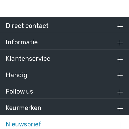
Steigerbuis zwart staal 26,9 mm
/ per meter
€ 11,31 incl. BTW
Direct contact
€ 9,35 excl. BTW
Informatie
Klantenservice
Handig
Follow us
Keurmerken
Nieuwsbrief