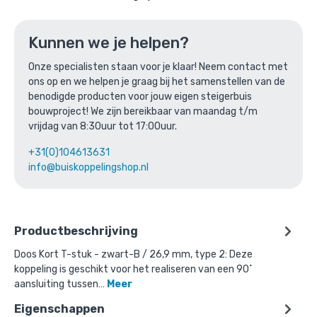
Ga naar winkelmandje
of verder winkelen
Kunnen we je helpen?
Onze specialisten staan voor je klaar! Neem contact met
ons op en we helpen je graag bij het samenstellen van de
Bovenstaande product wordt vaak
benodigde producten voor jouw eigen steigerbuis
gecombineerd met:
bouwproject! We zijn bereikbaar van maandag t/m
vrijdag van 8:30uur tot 17:00uur.
+31(0)104613631
info@buiskoppelingshop.nl
Productbeschrijving
Doos Kort T-stuk - zwart-B / 26,9 mm, type 2: Deze
koppeling is geschikt voor het realiseren van een 90˚
aansluiting tussen…
Meer
Eigenschappen