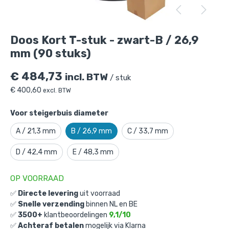
Doos Kort T-stuk - zwart-B / 26,9 mm
(90 stuks)
is toegevoegd aan je winkelmandje
Doos Kort T-stuk - zwart-B / 26,9
mm (90 stuks)
€
484,73
incl. BTW
/ stuk
€
400,60
excl. BTW
Voor steigerbuis diameter
Doos Kort T-stuk - zwart-B / 26,9 mm
A / 21,3 mm
B / 26,9 mm
C / 33,7 mm
(90 stuks)
D / 42,4 mm
E / 48,3 mm
Gekozen aantal: x
1
Productnummer: D101002ZWB
OP VOORRAAD
€
484,73
incl. BTW
✅
Directe levering
uit voorraad
/ stuk
✅
Snelle verzending
binnen NL en BE
€
400,60
excl. BTW
✅
3500+
klantbeoordelingen
9,1/10
✅
Achteraf betalen
mogelijk via Klarna