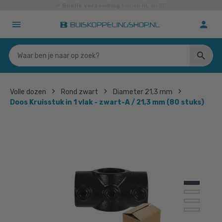
✅
3500+
klantbeoordelingen
9.1/10
Volle dozen
Rond zwart
Diameter 21,3 mm
Doos Kruisstuk in 1 vlak - zwart-A / 21,3 mm (80 stuks)