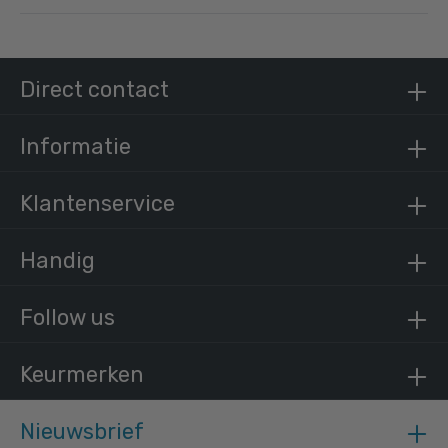
Steigerbuis zwart staal 21,3 mm
Direct contact
/ per meter
€ 9,62 incl. BTW
€ 7,95 excl. BTW
Informatie
Klantenservice
Handig
Follow us
Keurmerken
Nieuwsbrief