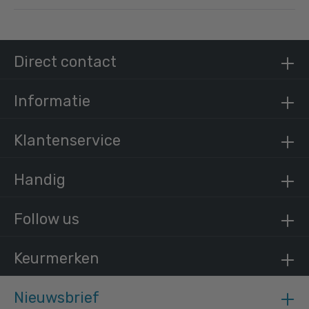
Steigerbuis zwart staal 48,3 mm
Direct contact
/ per meter
€ 21,72 incl. BTW
€ 17,95 excl. BTW
Informatie
Klantenservice
Handig
Follow us
Keurmerken
Nieuwsbrief