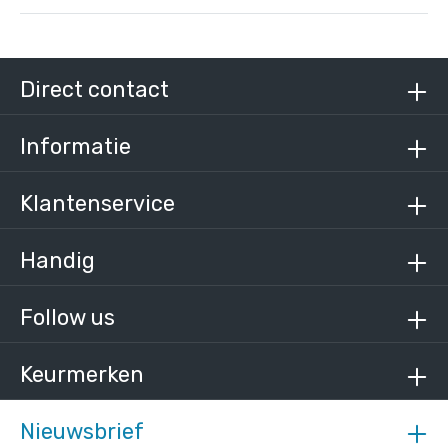
Steigerbuis zwart staal 33,7 mm
/ per meter
€ 14,94 incl. BTW
Direct contact
€ 12,35 excl. BTW
Informatie
Klantenservice
Handig
Follow us
Keurmerken
Nieuwsbrief