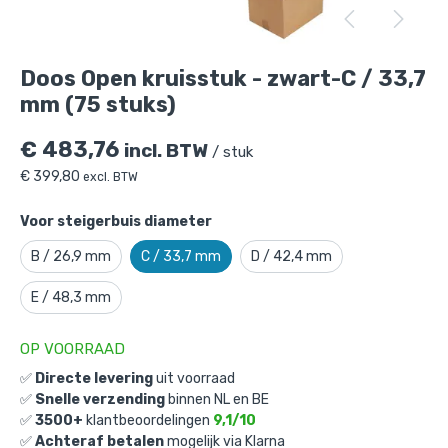
Doos Open kruisstuk - zwart-C / 33,7 mm
(75 stuks)
is toegevoegd aan je winkelmandje
Doos Open kruisstuk - zwart-C / 33,7
mm (75 stuks)
€
483,76
incl. BTW
/ stuk
€
399,80
excl. BTW
Voor steigerbuis diameter
B / 26,9 mm
C / 33,7 mm
D / 42,4 mm
Doos Open kruisstuk - zwart-C / 33,7
mm (75 stuks)
E / 48,3 mm
Gekozen aantal: x
1
Productnummer: D101033ZWC
OP VOORRAAD
✅
Directe levering
uit voorraad
€
483,76
incl. BTW
/ stuk
✅
Snelle verzending
binnen NL en BE
€
399,80
excl. BTW
✅
3500+
klantbeoordelingen
9,1/10
✅
Achteraf betalen
mogelijk via Klarna