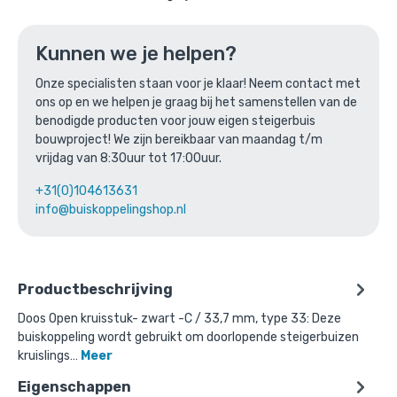
Ga naar winkelmandje
Kunnen we je helpen?
of verder winkelen
Onze specialisten staan voor je klaar! Neem contact met
ons op en we helpen je graag bij het samenstellen van de
Bovenstaande product wordt vaak
benodigde producten voor jouw eigen steigerbuis
bouwproject! We zijn bereikbaar van maandag t/m
gecombineerd met:
vrijdag van 8:30uur tot 17:00uur.
+31(0)104613631
info@buiskoppelingshop.nl
Productbeschrijving
Doos Open kruisstuk- zwart -C / 33,7 mm, type 33: Deze
buiskoppeling wordt gebruikt om doorlopende steigerbuizen
kruislings…
Meer
Eigenschappen