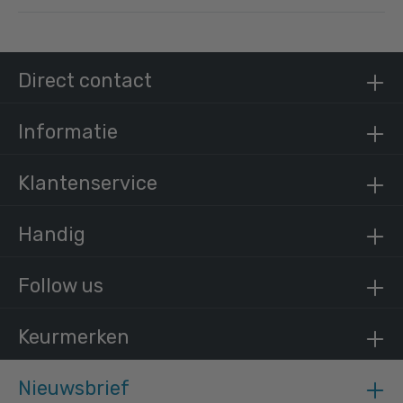
Steigerbuis staal 48,3 mm
/ per meter
€ 15,13 incl. BTW
Direct contact
€ 12,50 excl. BTW
Informatie
Klantenservice
Handig
Follow us
Keurmerken
Nieuwsbrief