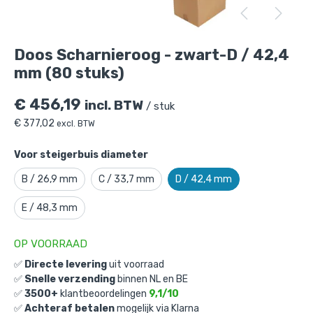
Doos Scharnieroog - zwart-D / 42,4 mm
(80 stuks)
is toegevoegd aan je winkelmandje
Doos Scharnieroog - zwart-D / 42,4
mm (80 stuks)
€
456,19
incl. BTW
/ stuk
€
377,02
excl. BTW
Voor steigerbuis diameter
Doos Scharnieroog - zwart-D / 42,4
B / 26,9 mm
C / 33,7 mm
D / 42,4 mm
mm (80 stuks)
E / 48,3 mm
Gekozen aantal: x
1
Productnummer: D101062ZWD
OP VOORRAAD
€
456,19
incl. BTW
✅
Directe levering
uit voorraad
/ stuk
✅
Snelle verzending
binnen NL en BE
€
377,02
excl. BTW
✅
3500+
klantbeoordelingen
9,1/10
✅
Achteraf betalen
mogelijk via Klarna