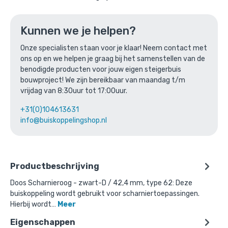
Ga naar winkelmandje
of verder winkelen
Kunnen we je helpen?
Onze specialisten staan voor je klaar! Neem contact met
ons op en we helpen je graag bij het samenstellen van de
Bovenstaande product wordt vaak
benodigde producten voor jouw eigen steigerbuis
gecombineerd met:
bouwproject! We zijn bereikbaar van maandag t/m
vrijdag van 8:30uur tot 17:00uur.
+31(0)104613631
info@buiskoppelingshop.nl
Productbeschrijving
Doos Scharnieroog - zwart-D / 42,4 mm, type 62: Deze
buiskoppeling wordt gebruikt voor scharniertoepassingen.
Hierbij wordt…
Meer
Eigenschappen