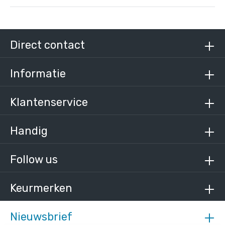
Steigerbuis zwart staal 42,4 mm
/ per meter
€ 19,30 incl. BTW
Direct contact
€ 15,95 excl. BTW
Informatie
Klantenservice
Handig
Follow us
Keurmerken
Nieuwsbrief