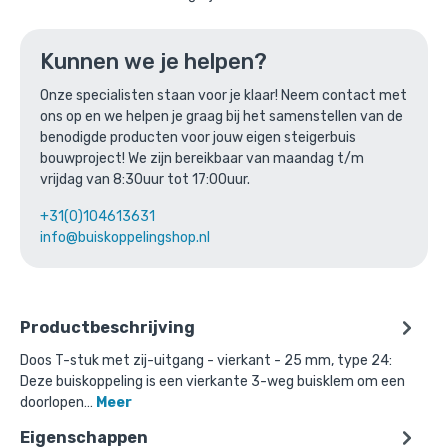
Ga naar winkelmandje
of verder winkelen
Kunnen we je helpen?
Onze specialisten staan voor je klaar! Neem contact met
ons op en we helpen je graag bij het samenstellen van de
Bovenstaande product wordt vaak
benodigde producten voor jouw eigen steigerbuis
bouwproject! We zijn bereikbaar van maandag t/m
gecombineerd met:
vrijdag van 8:30uur tot 17:00uur.
+31(0)104613631
info@buiskoppelingshop.nl
Productbeschrijving
Doos T-stuk met zij-uitgang - vierkant - 25 mm, type 24:
Deze buiskoppeling is een vierkante 3-weg buisklem om een
doorlopen…
Meer
Eigenschappen