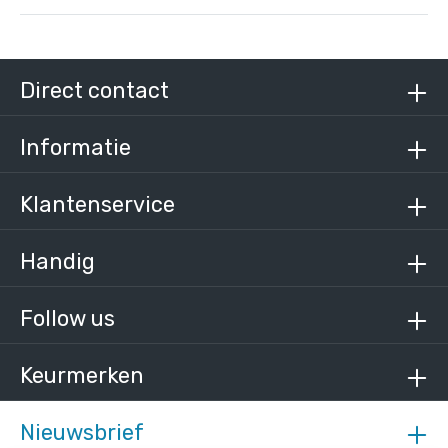
Steigerbuis vierkant staal 25 mm
/ per meter
€ 8,41 incl. BTW
Direct contact
€ 6,95 excl. BTW
Informatie
Klantenservice
Handig
Follow us
Keurmerken
Nieuwsbrief