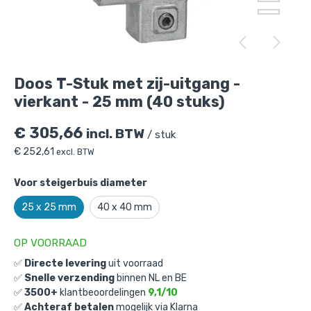
Doos T-Stuk met zij-uitgang - vierkant -
25 mm (40 stuks)
is toegevoegd aan je
winkelmandje
Doos T-Stuk met zij-uitgang -
vierkant - 25 mm (40 stuks)
€
305,66
incl. BTW
/ stuk
€
252,61
excl. BTW
Doos T-Stuk met zij-uitgang -
Voor steigerbuis diameter
vierkant - 25 mm (40 stuks)
25 x 25 mm
40 x 40 mm
Gekozen aantal: x
1
Productnummer: D101024-25
OP VOORRAAD
✅
Directe levering
uit voorraad
€
305,66
incl. BTW
/ stuk
✅
Snelle verzending
binnen NL en BE
€
252,61
excl. BTW
✅
3500+
klantbeoordelingen
9,1/10
✅
Achteraf betalen
mogelijk via Klarna