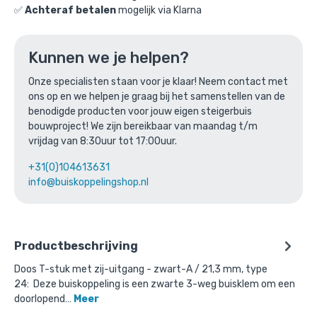
✅
Achteraf betalen
mogelijk via Klarna
Ga naar winkelmandje
of verder winkelen
Kunnen we je helpen?
Onze specialisten staan voor je klaar! Neem contact met
ons op en we helpen je graag bij het samenstellen van de
Bovenstaande product wordt vaak
benodigde producten voor jouw eigen steigerbuis
bouwproject! We zijn bereikbaar van maandag t/m
gecombineerd met:
vrijdag van 8:30uur tot 17:00uur.
+31(0)104613631
info@buiskoppelingshop.nl
Productbeschrijving
Doos T-stuk met zij-uitgang - zwart-A / 21,3 mm, type
24: Deze buiskoppeling is een zwarte 3-weg buisklem om een
doorlopend…
Meer