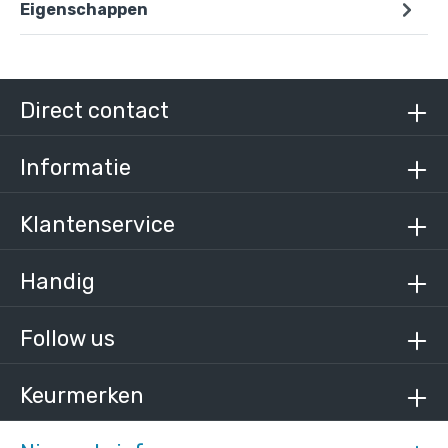
Eigenschappen
Steigerbuis zwart staal 21,3 mm
/ per meter
€ 9,62 incl. BTW
Direct contact
€ 7,95 excl. BTW
Informatie
Klantenservice
Handig
Follow us
Keurmerken