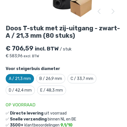
Doos T-stuk met zij-uitgang - zwart-A /
21,3 mm (80 stuks)
is toegevoegd aan je
winkelmandje
Doos T-stuk met zij-uitgang - zwart-
A / 21,3 mm (80 stuks)
€
706,59
incl. BTW
/ stuk
€
583,96
excl. BTW
Voor steigerbuis diameter
A / 21,3 mm
B / 26,9 mm
C / 33,7 mm
Doos T-stuk met zij-uitgang - zwart-A
/ 21,3 mm (80 stuks)
D / 42,4 mm
E / 48,3 mm
Gekozen aantal: x
1
Productnummer: D101024ZWA
OP VOORRAAD
✅
Directe levering
uit voorraad
€
706,59
incl. BTW
/ stuk
✅
Snelle verzending
binnen NL en BE
€
583,96
excl. BTW
✅
3500+
klantbeoordelingen
9,1/10