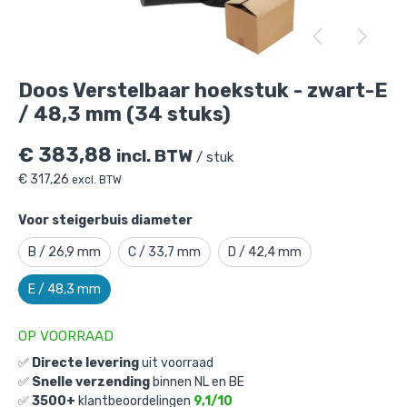
Doos Verstelbaar hoekstuk - zwart-E /
48,3 mm (34 stuks)
is toegevoegd aan je
winkelmandje
Doos Verstelbaar hoekstuk - zwart-E
/ 48,3 mm (34 stuks)
€
383,88
incl. BTW
/ stuk
€
317,26
excl. BTW
Voor steigerbuis diameter
Doos Verstelbaar hoekstuk - zwart-E
B / 26,9 mm
C / 33,7 mm
D / 42,4 mm
/ 48,3 mm (34 stuks)
E / 48,3 mm
Gekozen aantal: x
1
Productnummer: D101049ZWE
OP VOORRAAD
€
383,88
incl. BTW
✅
Directe levering
uit voorraad
/ stuk
✅
Snelle verzending
binnen NL en BE
€
317,26
excl. BTW
✅
3500+
klantbeoordelingen
9,1/10