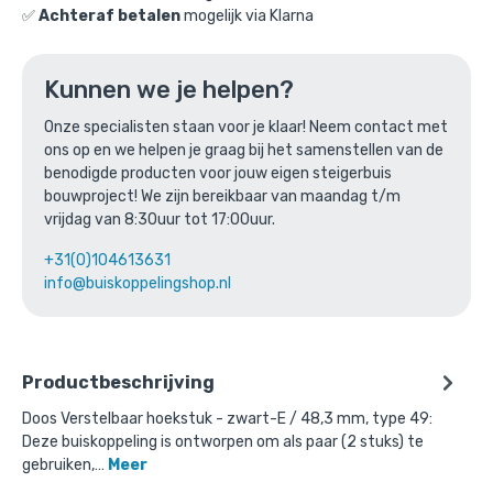
✅
Achteraf betalen
mogelijk via Klarna
Ga naar winkelmandje
of verder winkelen
Kunnen we je helpen?
Onze specialisten staan voor je klaar! Neem contact met
ons op en we helpen je graag bij het samenstellen van de
Bovenstaande product wordt vaak
benodigde producten voor jouw eigen steigerbuis
gecombineerd met:
bouwproject! We zijn bereikbaar van maandag t/m
vrijdag van 8:30uur tot 17:00uur.
+31(0)104613631
info@buiskoppelingshop.nl
Productbeschrijving
Doos Verstelbaar hoekstuk - zwart-E / 48,3 mm, type 49:
Deze buiskoppeling is ontworpen om als paar (2 stuks) te
gebruiken,…
Meer