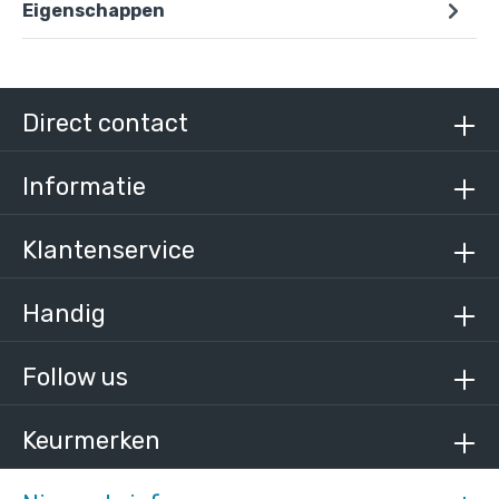
Eigenschappen
Steigerbuis zwart staal 48,3 mm
/ per meter
€ 21,72 incl. BTW
Direct contact
€ 17,95 excl. BTW
Informatie
Klantenservice
Handig
Follow us
Keurmerken